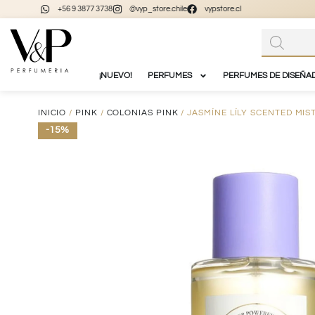
+56 9 3877 3738
@vyp_store.chile
vypstore.cl
¡NUEVO!
PERFUMES
PERFUMES DE DISEÑA
INICIO
/
PINK
/
COLONIAS PINK
/ JASMÍNE LÍLY SCENTED MIS
-15%