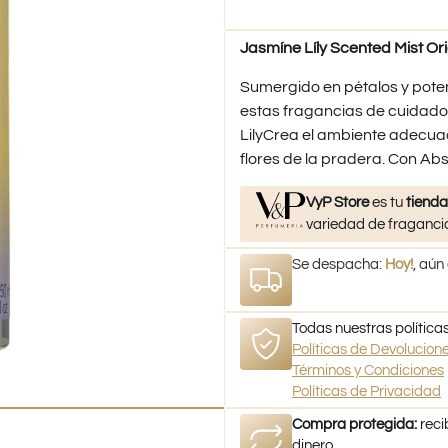
Jasmíne Líly Scented Mist Ori
Sumergido en pétalos y poten
estas fragancias de cuidado 
LilyCrea el ambiente adecuad
flores de la pradera. Con Ab
VyP Store
es tu
tienda
variedad de fragancia
Se despacha:
Hoy!
, aún
Todas nuestras políticas
Políticas de Devolucio
Términos y Condiciones
Políticas de Privacidad
Compra protegida:
reci
dinero.