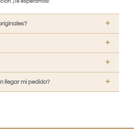
ción. ¡Te esperamos!
riginales?
 llegar mi pedido?