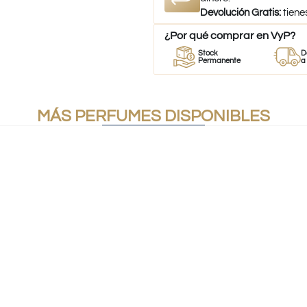
Devolución Gratis:
tiene
¿Por qué comprar en VyP?
or
Perfumes
Stock
Despac
umes
100% Originales
Permanente
a todo Ch
MÁS PERFUMES DISPONIBLES