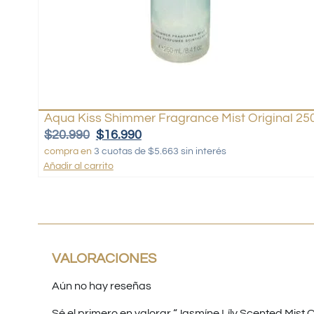
Aqua Kiss Shimmer Fragrance Mist Original 25
$
20.990
$
16.990
compra en
3 cuotas de $5.663 sin interés
Añadir al carrito
VALORACIONES
Aún no hay reseñas
Sé el primero en valorar “Jasmíne Líly Scented Mist O