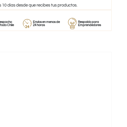
s 10 días desde que recibes tus productos.
ho
Envíos en menos de
Respaldo para
Proveedo
ile
24 horas
Emprendedores
de perfu
-20%