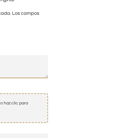
cada.
Los campos
o haz clic para