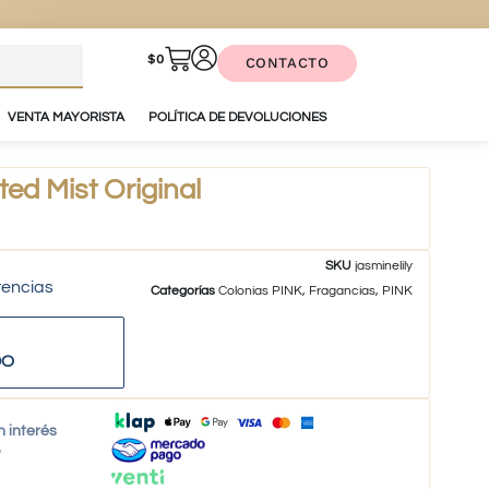
$
0
CONTACTO
VENTA MAYORISTA
POLÍTICA DE DEVOLUCIONES
ed Mist Original
SKU
jasminelily
tencias
Categorías
Colonias PINK
,
Fragancias
,
PINK
DO
n interés
o