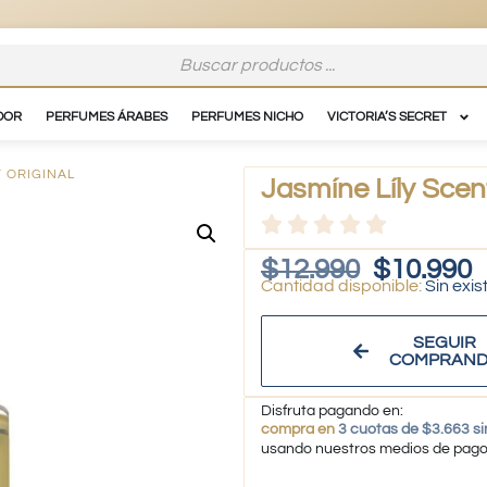
DOR
PERFUMES ÁRABES
PERFUMES NICHO
VICTORIA’S SECRET
T ORIGINAL
Jasmíne Líly Scent
$
12.990
$
10.990
Sin exis
SEGUIR
COMPRAN
Disfruta pagando en:
compra en
3 cuotas de $3.663 si
usando nuestros medios de pag