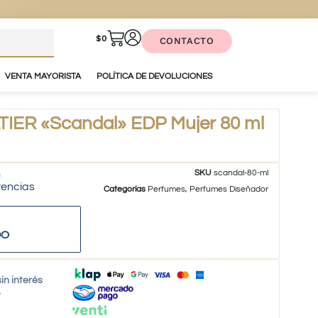
$
0
CONTACTO
VENTA MAYORISTA
POLÍTICA DE DEVOLUCIONES
IER «Scandal» EDP Mujer 80 ml
SKU
scandal-80-ml
tencias
Categorías
Perfumes
,
Perfumes Diseñador
DO
in interés
o