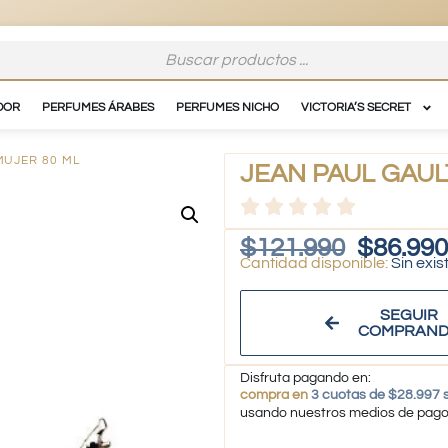
DOR
PERFUMES ÁRABES
PERFUMES NICHO
VICTORIA’S SECRET
MUJER 80 ML
JEAN PAUL GAULT
$
121.990
$
86.990
Sin exis
SEGUIR
COMPRAN
Disfruta pagando en:
compra en
3 cuotas de $28.997 s
usando nuestros medios de pag