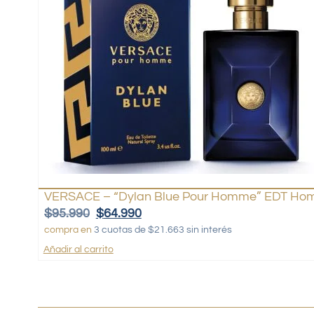
VERSACE – “Dylan Blue Pour Homme” EDT Hom
$
95.990
$
64.990
compra en
3 cuotas de $21.663 sin interés
Añadir al carrito