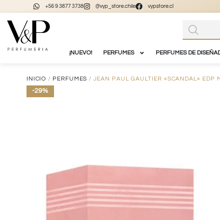
+56 9 3877 3738
@vyp_store.chile
vypstore.cl
¡NUEVO!
PERFUMES
PERFUMES DE DISEÑA
INICIO
/
PERFUMES
/ JEAN PAUL GAULTIER «SCANDAL» EDP 
-29%