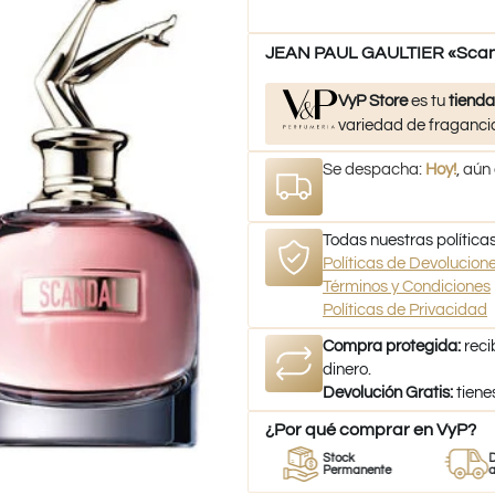
JEAN PAUL GAULTIER «Scand
VyP Store
es tu
tienda
variedad de fragancia
Se despacha:
Hoy!
, aún
Todas nuestras políticas
Políticas de Devolucio
Términos y Condiciones
Políticas de Privacidad
Compra protegida:
reci
dinero.
Devolución Gratis:
tiene
¿Por qué comprar en VyP?
r
Perfumes
Stock
Despacho
mes
100% Originales
Permanente
a todo Chi