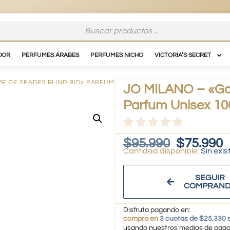
DOR
PERFUMES ÁRABES
PERFUMES NICHO
VICTORIA’S SECRET
ME OF SPADES BLIND BID» PARFUM
JO MILANO – «Ga
Parfum Unisex 10
$
95.990
$
75.990
Sin exis
SEGUIR
COMPRAN
Disfruta pagando en:
compra en
3 cuotas de $25.330 s
usando nuestros medios de pag