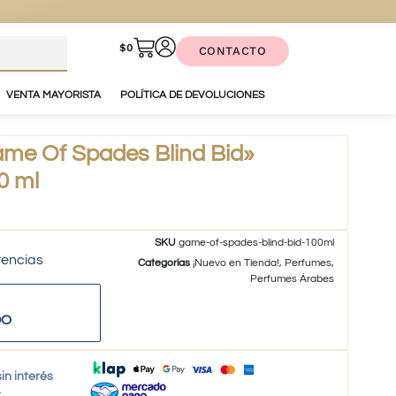
$
0
CONTACTO
VENTA MAYORISTA
POLÍTICA DE DEVOLUCIONES
me Of Spades Blind Bid»
0 ml
SKU
game-of-spades-blind-bid-100ml
tencias
Categorías
¡Nuevo en Tienda!
,
Perfumes
,
Perfumes Árabes
DO
in interés
o