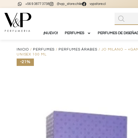
+56 9 3877 3738
@vyp_store.chile
vypstore.cl
¡NUEVO!
PERFUMES
PERFUMES DE DISEÑA
INICIO
/
PERFUMES
/
PERFUMES ÁRABES
/ JO MILANO – «GA
UNISEX 100 ML
-21%