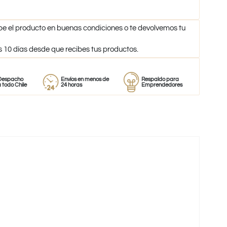
be el producto en buenas condiciones o te devolvemos tu
s 10 días desde que recibes tus productos.
Envíos en menos de
Respaldo para
Proveedor
le
24 horas
Emprendedores
de perfume
-35%