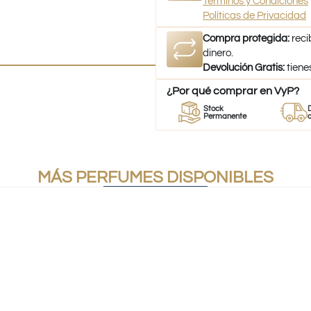
Términos y Condiciones
Políticas de Privacidad
Compra protegida:
reci
dinero.
Devolución Gratis:
tiene
¿Por qué comprar en VyP?
r
Perfumes
Stock
Despacho
mes
100% Originales
Permanente
a todo Chi
MÁS PERFUMES DISPONIBLES