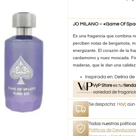
JO MILANO – «Game Of Spade
Es una fragancia que combina no
perciben notas de bergamota, m
energizante. El corazón de la fr
cardamomo y nuez moscada. Final
maderas, que le dan una calidez 
​Inspirada en: Delina d
VyP Store
es tu
tienda
variedad de fragancia
Se despacha:
Hoy!
, aún
Todas nuestras políticas
Políticas de Devolucio