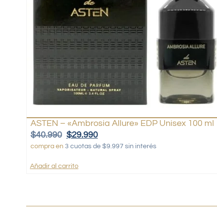
ASTEN – «Ambrosia Allure» EDP Unisex 100 ml
$
40.990
$
29.990
compra en
3 cuotas de $9.997 sin interés
Añadir al carrito