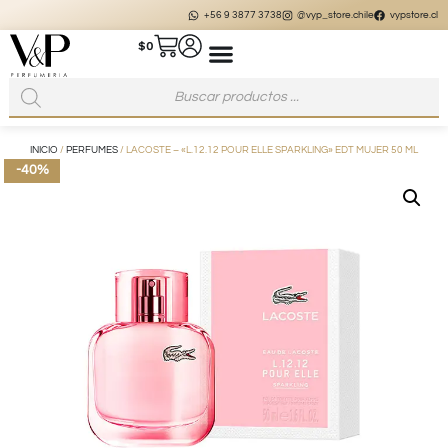
+56 9 3877 3738
@vyp_store.chile
vypstore.cl
$
0
INICIO
/
PERFUMES
/ LACOSTE – «L.12.12 POUR ELLE SPARKLING» EDT MUJER 50 ML
-40%