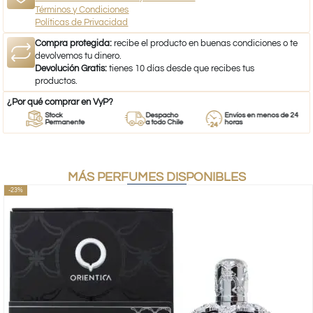
Términos y Condiciones
Políticas de Privacidad
Compra protegida:
recibe el producto en buenas condiciones o te
devolvemos tu dinero.
Devolución Gratis:
tienes 10 días desde que recibes tus
productos.
¿Por qué comprar en VyP?
Stock
Despacho
Envíos en menos de 24
Permanente
a todo Chile
horas
MÁS PERFUMES DISPONIBLES
-23%