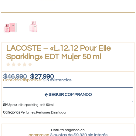
LACOSTE – «L.12.12 Pour Elle
Sparkling» EDT Mujer 50 ml
$
46.990
$
27.990
Sin existencias
SEGUIR COMPRANDO
SKU
pour-elle-sparkling-edt-50ml
Categorías
Perfumes
,
Perfumes Diseñador
Disfruta pagando en:
compra en
3 cuotas de $9.330 sin interés