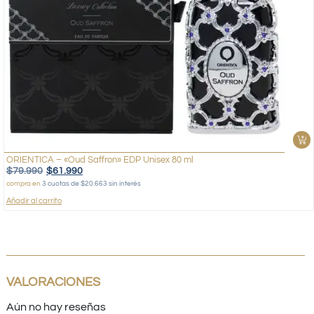
ORIENTICA – «Oud Saffron» EDP Unisex 80 ml
$
79.990
$
61.990
compra en
3 cuotas de $20.663 sin interés
Añadir al carrito
VALORACIONES
Aún no hay reseñas