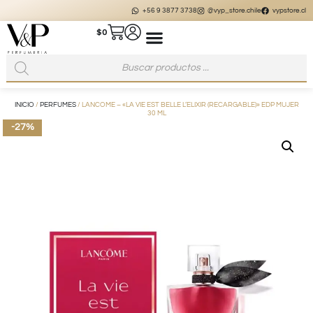
+56 9 3877 3738
@vyp_store.chile
vypstore.cl
$
0
INICIO
/
PERFUMES
/ LANCOME – «LA VIE EST BELLE L’ELIXIR (RECARGABLE)» EDP MUJER
30 ML
-27%