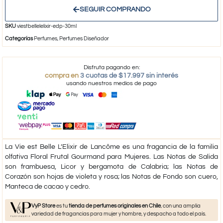
SEGUIR COMPRANDO
SKU
viestbellelelixir-edp-30ml
Categorías
Perfumes
,
Perfumes Diseñador
Disfruta pagando en:
compra en
3 cuotas de $17.997 sin interés
usando nuestros medios de pago
La Vie est Belle L’Elixir de Lancôme es una fragancia de la familia
olfativa Floral Frutal Gourmand para Mujeres. Las Notas de Salida
son frambuesa, Licor y bergamota de Calabria; las Notas de
Corazón son hojas de violeta y rosa; las Notas de Fondo son cuero,
Manteca de cacao y cedro.
VyP Store
es tu
tienda de perfumes originales en Chile
, con una amplia
variedad de fragancias para mujer y hombre, y despacho a todo el país.