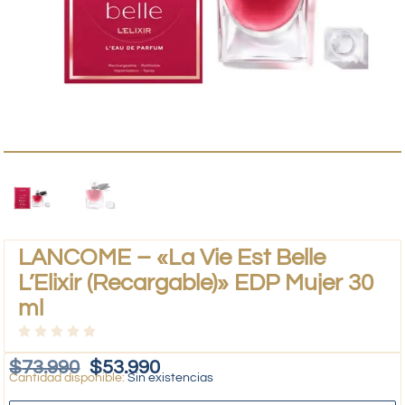
LANCOME – «La Vie Est Belle
L’Elixir (Recargable)» EDP Mujer 30
ml
$
73.990
$
53.990
Sin existencias