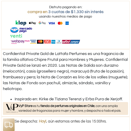
Disfruta pagando en:
compra en
3 cuotas de $1.330 sin interés
usando nuestros medios de pago
Confidential Private Gold de Lattafa Perfumes es una fragancia de
la familia olfativa Chipre Frutal para Hombres y Mujeres. Confidential
Private Gold se lanzó en 2020. Las Notas de Salida son durazno
(melocotón), casis (grosellero negro), maracuyá (fruta de la pasión),
frambuesa y pera; la Nota de Corazón es lirio de los valles (muguete);
las Notas de Fondo son pachulí, almizcle, sándalo, vainilla y
heliotropo.
​Inspirado en: Kirke de Tiziana Terenzi y Erba Pura de Xerjoff.​
VyP Store
es tu
tienda de perfumes originales en Chile
, con una amplia
variedad de fragancias para mujer y hombre, y despacho a todo el país.
Se despacha:
Hoy!
, aún estamos antes de las 15:00hrs.