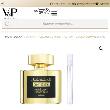
+56 9 3877 3738
@vyp_store.chile
vypstore.cl
$
0
INICIO
/
DECANT
/ LATTAFA – «DECANT CONFIDENTIAL PRIVATE GOLD» EDP UNISEX 5 ML