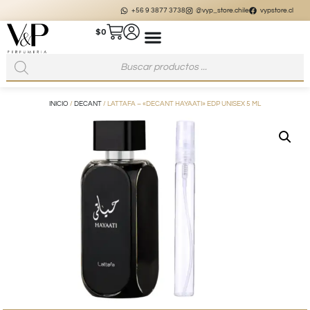
+56 9 3877 3738
@vyp_store.chile
vypstore.cl
$
0
INICIO
/
DECANT
/ LATTAFA – «DECANT HAYAATI» EDP UNISEX 5 ML