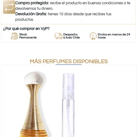
Compra protegida:
recibe el producto en buenas condiciones o te
devolvemos tu dinero.
Devolución Gratis:
tienes 10 días desde que recibes tus
productos.
¿Por qué comprar en VyP?
Stock
Despacho
Envíos en menos de 24
Permanente
a todo Chile
horas
MÁS PERFUMES DISPONIBLES