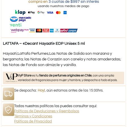
compra en
3 cuotas de $997 sin interés
usando nuestros medios de pago
LATTAFA – «Decant Hayaati» EDP Unisex 5 ml
Hayaati;Lattafa Perfumes;Las Notas de Salida son manzana y
bergamota; las Notas de Corazón son canela y notas amaderadas;
las Notas de Fondo son almizcle y vainilla.
VyP Store
es tu
tienda de perfumes originales en Chile
, con una amplia
variedad de fragancias para mujer y hombre, y despacho a todo el país.
Se despacha:
Hoy!
, aún estamos antes de las 15:00hrs.
Todas nuestras políticas las puedes consultar aquí:
Políticas de Devoluciones y Reembolsos
Términos y Condiciones
Políticas de Privacidad