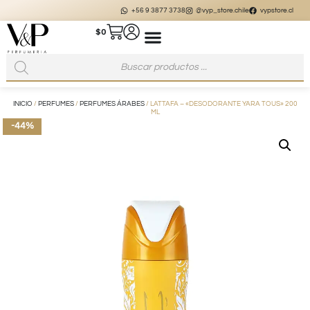
+56 9 3877 3738
@vyp_store.chile
vypstore.cl
$
0
INICIO
/
PERFUMES
/
PERFUMES ÁRABES
/ LATTAFA – «DESODORANTE YARA TOUS» 200
ML
-44%