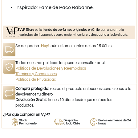
​Inspirado: Fame de Paco Rabanne.
VyP Store
es tu
tienda de perfumes originales en Chile
, con una amplia
variedad de fragancias para mujer y hombre, y despacho a todo el país.
Se despacha:
Hoy!
, aún estamos antes de las 15:00hrs.
Todas nuestras políticas las puedes consultar aquí:
Políticas de Devoluciones y Reembolsos
Términos y Condiciones
Políticas de Privacidad
Compra protegida:
recibe el producto en buenas condiciones o te
devolvemos tu dinero.
Devolución Gratis:
tienes 10 días desde que recibes tus
productos.
¿Por qué comprar en VyP?
Stock
Despacho
Envíos en menos de 24
Permanente
a todo Chile
horas