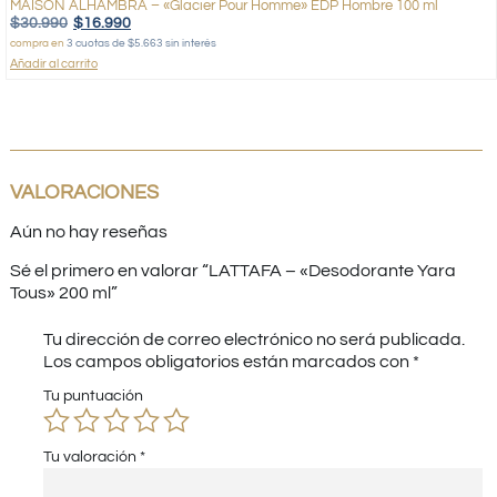
MAISON ALHAMBRA – «Glacier Pour Homme» EDP Hombre 100 ml
$
30.990
$
16.990
compra en
3 cuotas de $5.663 sin interés
Añadir al carrito
VALORACIONES
Aún no hay reseñas
Sé el primero en valorar “LATTAFA – «Desodorante Yara
Tous» 200 ml”
Tu dirección de correo electrónico no será publicada.
Los campos obligatorios están marcados con
*
Tu puntuación
Tu valoración
*