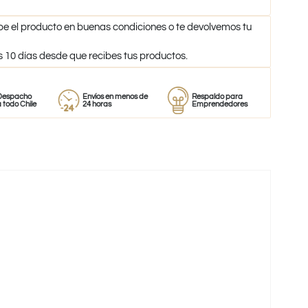
be el producto en buenas condiciones o te devolvemos tu
s 10 días desde que recibes tus productos.
o
Envíos en menos de
Respaldo para
Proveedor
le
24 horas
Emprendedores
de perfum
-50%