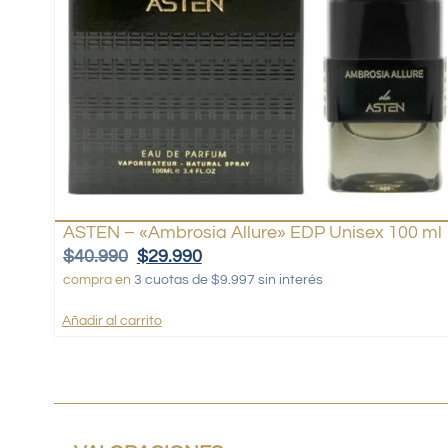
ASTEN – «Ambrosia Allure» EDP Unisex 100 ml
$
40.990
$
29.990
compra en
3 cuotas de $9.997 sin interés
Añadir al carrito