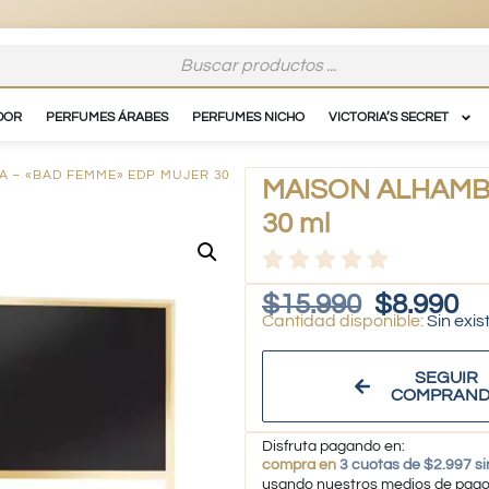
DOR
PERFUMES ÁRABES
PERFUMES NICHO
VICTORIA’S SECRET
A – «BAD FEMME» EDP MUJER 30
MAISON ALHAMBR
30 ml
$
15.990
$
8.990
Sin exis
SEGUIR
COMPRAN
Disfruta pagando en:
compra en
3 cuotas de $2.997 si
usando nuestros medios de pag