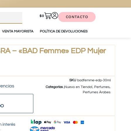
$
0
CONTACTO
VENTA MAYORISTA
POLÍTICA DE DEVOLUCIONES
A – «BAD Femme» EDP Mujer
SKU
badfemme-edp-30ml
tencias
Categorías
¡Nuevo en Tienda!
,
Perfumes
,
Perfumes Árabes
DO
n interés
o