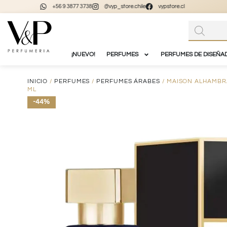
+56 9 3877 3738
@vyp_store.chile
vypstore.cl
¡NUEVO!
PERFUMES
PERFUMES DE DISEÑA
INICIO
/
PERFUMES
/
PERFUMES ÁRABES
/ MAISON ALHAMBR
ML
-44%