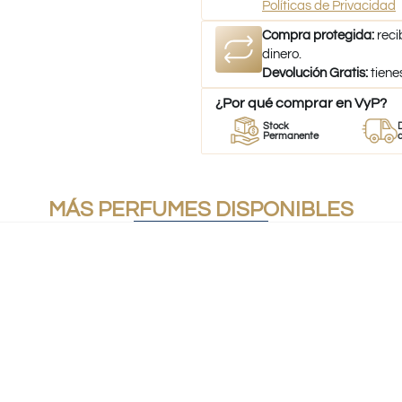
Políticas de Privacidad
Compra protegida:
reci
dinero.
Devolución Gratis:
tiene
¿Por qué comprar en VyP?
r
Perfumes
Stock
Despach
mes
100% Originales
Permanente
a todo Chi
MÁS PERFUMES DISPONIBLES