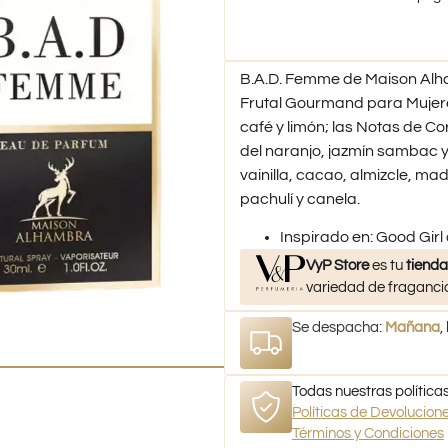
B.A.D. Femme de Maison Alham
Frutal Gourmand para Mujer
café y limón; las Notas de Co
del naranjo, jazmín sambac y 
vainilla, cacao, almizcle, m
pachulí y canela.
​Inspirado en: Good Girl
VyP Store
es tu
tienda
variedad de fragancia
Se despacha:
Mañana
,
Todas nuestras políticas
Políticas de Devolucio
Términos y Condiciones