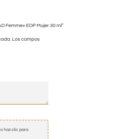
AD Femme» EDP Mujer 30 ml”
cada.
Los campos
o haz clic para