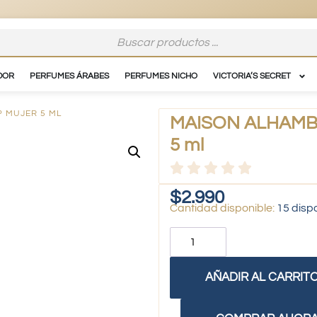
DOR
PERFUMES ÁRABES
PERFUMES NICHO
VICTORIA’S SECRET
P MUJER 5 ML
MAISON ALHAMBRA
5 ml
$
2.990
15 disp
AÑADIR AL CARRIT