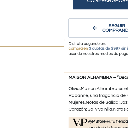
COMPRAR AHOR
SEGUIR
COMPRAN
Disfruta pagando en:
compra en
3 cuotas de $997 sin 
usando nuestros medios de pag
MAISON ALHAMBRA – “Decant
Olivia;Maison Alhambra;es 
Rabanne, una fragancia de la
Mujeres.Notas de Salida: Ja
Corazón: Sal y vainilla.Notas
VyP Store
es tu
tienda
variedad de fragancia