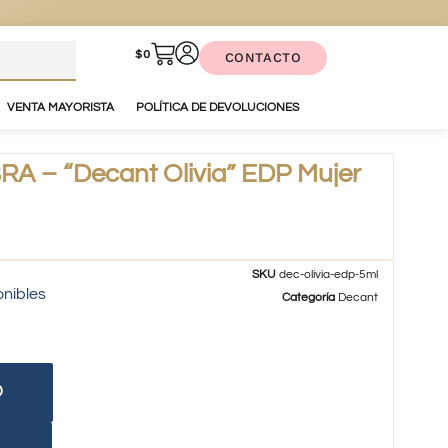
$
0
CONTACTO
VENTA MAYORISTA
POLÍTICA DE DEVOLUCIONES
 – “Decant Olivia” EDP Mujer
SKU
dec-olivia-edp-5ml
onibles
Categoría
Decant
O