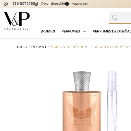
+56 9 3877 3738
@vyp_store.chile
vypstore.cl
¡NUEVO!
PERFUMES
PERFUMES DE DISEÑA
INICIO
/
DECANT
/ MAISON ALHAMBRA – “DECANT OLIVIA” ED