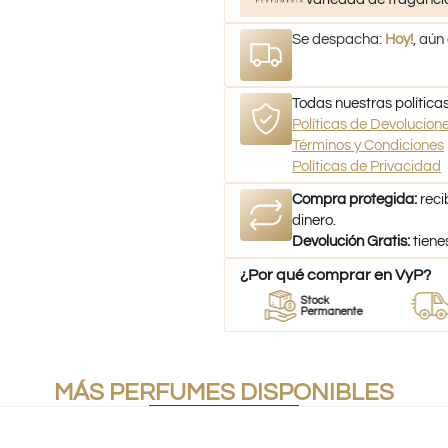
Se despacha:
Hoy!
, aún
Todas nuestras políticas
Políticas de Devolucio
Términos y Condiciones
Políticas de Privacidad
Compra protegida:
reci
dinero.
Devolución Gratis:
tiene
¿Por qué comprar en VyP?
edor
Perfumes
Stock
Despa
rfumes
100% Originales
Permanente
a todo
MÁS PERFUMES DISPONIBLES