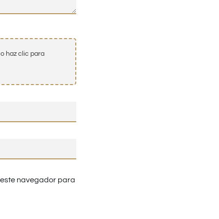
o haz clic para
n este navegador para