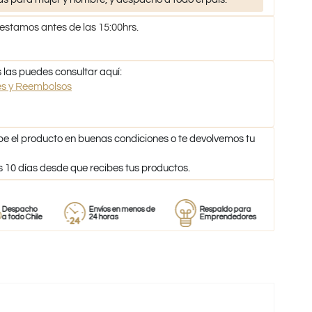
 estamos antes de las 15:00hrs.
 las puedes consultar aquí:
nes y Reembolsos
be el producto en buenas condiciones o te devolvemos tu
s 10 días desde que recibes tus productos.
cho
Envíos en menos de
Respaldo para
Proveed
 Chile
24 horas
Emprendedores
de perf