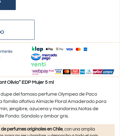
A
DO
interés
o
 Olivia” EDP Mujer 5 ml
el dupe del famoso perfume Olympea de Paco
 familia olfativa Almizcle Floral Amaderado para
zmín, jengibre, azucena y mandarina.Notas de
 de Fondo: Sándalo y ámbar gris.​
 de perfumes originales en Chile
, con una amplia
s para mujer y hombre, y despacho a todo el país.