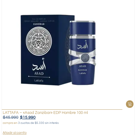
LATTAFA – «Asad Zanzibar» EDP Hombre 100 ml
$
45.990
$
15.990
compra en
3 cuotas de $5.330 sin interés
Añadir al carrito