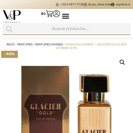
+56 9 3877 3738
@vyp_store.chile
vypstore.cl
$
0
INICIO
/
PERFUMES
/
PERFUMES ÁRABES
/ MAISON ALHAMBRA – «GLACIER GOLD» EDP
HOMBRE 30 ML
-44%