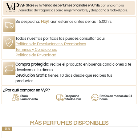
VyP Store
es tu
tienda de perfumes originales en Chile
, con una amplia
variedad de fragancias para mujer y hombre, y despacho a todo el país.
Se despacha:
Hoy!
, aún estamos antes de las 15:00hrs.
Todas nuestras políticas las puedes consultar aquí:
Políticas de Devoluciones y Reembolsos
Términos y Condiciones
Políticas de Privacidad
Compra protegida:
recibe el producto en buenas condiciones o te
devolvemos tu dinero.
Devolución Gratis:
tienes 10 días desde que recibes tus
productos.
¿Por qué comprar en VyP?
Stock
Despacho
Envíos en menos de 24
Permanente
a todo Chile
horas
MÁS PERFUMES DISPONIBLES
-65%