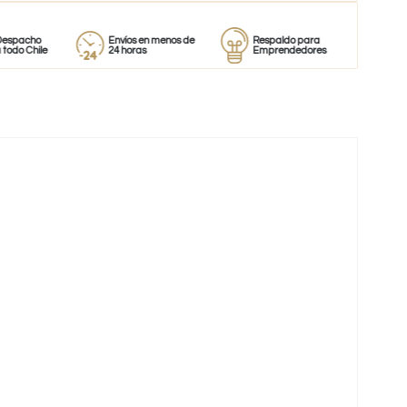
o
Envíos en menos de
Respaldo para
Proveedor
le
24 horas
Emprendedores
de perfume
-50%