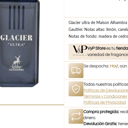
Glacier ultra de Maison Alhambra
Gaultier. Notas altas: limón, canel
Notas de fondo: madera de cedro, 
VyP Store
es tu
tienda
variedad de fragancia
Se despacha:
Hoy!
, aún
Todas nuestras políticas
Políticas de Devolucio
Términos y Condiciones
Políticas de Privacidad
Compra protegida:
reci
dinero.
Devolución Gratis:
tiene