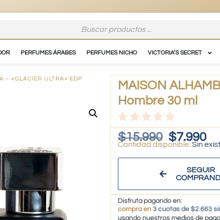
DOR
PERFUMES ÁRABES
PERFUMES NICHO
VICTORIA’S SECRET
 – «GLACIER ULTRA» EDP
MAISON ALHAMBRA
Hombre 30 ml
$
15.990
$
7.990
Sin exis
SEGUIR
COMPRAN
Disfruta pagando en:
compra en
3 cuotas de $2.663 si
usando nuestros medios de pag