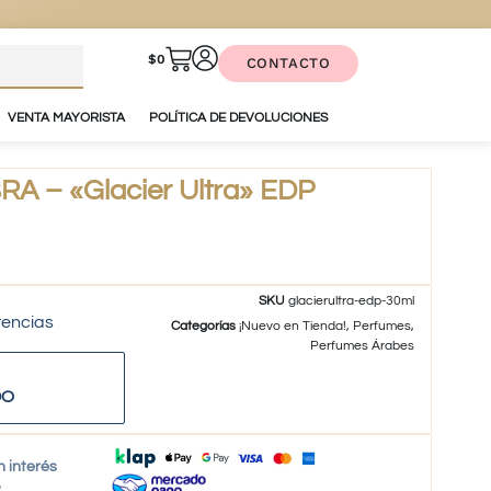
$
0
CONTACTO
VENTA MAYORISTA
POLÍTICA DE DEVOLUCIONES
 – «Glacier Ultra» EDP
SKU
glacierultra-edp-30ml
tencias
Categorías
¡Nuevo en Tienda!
,
Perfumes
,
Perfumes Árabes
DO
n interés
o