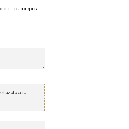
cada.
Los campos
o haz clic para