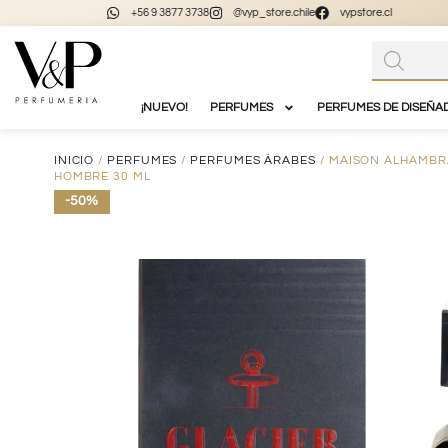
+56 9 3877 3738
@vyp_store.chile
vypstore.cl
¡NUEVO!
PERFUMES
PERFUMES DE DISEÑA
INICIO
/
PERFUMES
/
PERFUMES ÁRABES
/ MAISON ALHAMBRA
HOMBRE 30 ML
-50%