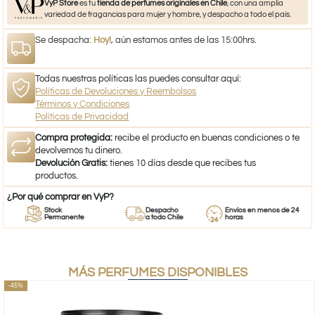
VyP Store
es tu
tienda de perfumes originales en Chile
, con una amplia
variedad de fragancias para mujer y hombre, y despacho a todo el país.
Se despacha:
Hoy!
, aún estamos antes de las 15:00hrs.
Todas nuestras políticas las puedes consultar aquí:
Políticas de Devoluciones y Reembolsos
Términos y Condiciones
Políticas de Privacidad
Compra protegida:
recibe el producto en buenas condiciones o te
devolvemos tu dinero.
Devolución Gratis:
tienes 10 días desde que recibes tus
productos.
¿Por qué comprar en VyP?
Stock
Despacho
Envíos en menos de 24
Permanente
a todo Chile
horas
MÁS PERFUMES DISPONIBLES
-45%