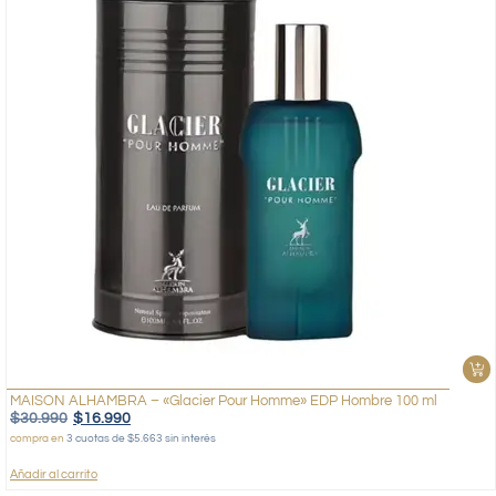
MAISON ALHAMBRA – «Glacier Pour Homme» EDP Hombre 100 ml
$
30.990
$
16.990
compra en
3 cuotas de $5.663 sin interés
Añadir al carrito