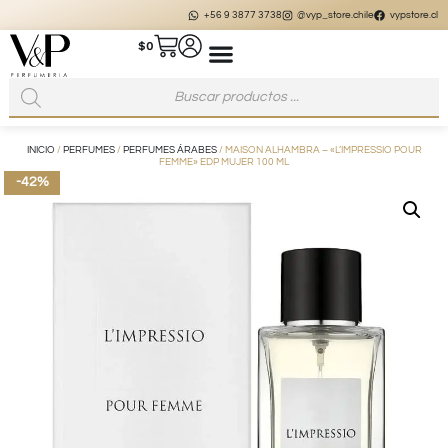
+56 9 3877 3738
@vyp_store.chile
vypstore.cl
$
0
INICIO
/
PERFUMES
/
PERFUMES ÁRABES
/ MAISON ALHAMBRA – «L’IMPRESSIO POUR
FEMME» EDP MUJER 100 ML
-42%