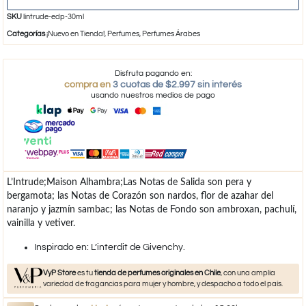
SKU
lintrude-edp-30ml
Categorías
¡Nuevo en Tienda!
,
Perfumes
,
Perfumes Árabes
Disfruta pagando en:
compra en
3 cuotas de $2.997 sin interés
usando nuestros medios de pago
L’Intrude;Maison Alhambra;Las Notas de Salida son pera y
bergamota; las Notas de Corazón son nardos, flor de azahar del
naranjo y jazmín sambac; las Notas de Fondo son ambroxan, pachulí,
vainilla y vetiver.
Inspirado en: L’interdit de Givenchy.
VyP Store
es tu
tienda de perfumes originales en Chile
, con una amplia
variedad de fragancias para mujer y hombre, y despacho a todo el país.