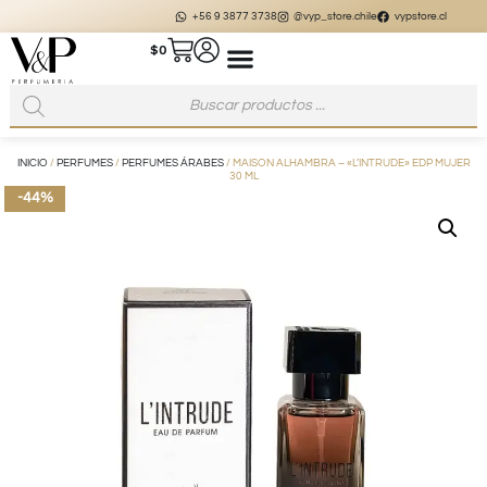
+56 9 3877 3738
@vyp_store.chile
vypstore.cl
$
0
INICIO
/
PERFUMES
/
PERFUMES ÁRABES
/ MAISON ALHAMBRA – «L’INTRUDE» EDP MUJER
30 ML
-44%