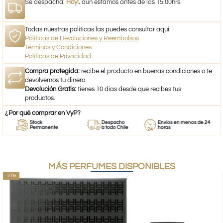
Se despacha:
Hoy!
, aún estamos antes de las 15:00hrs.
Todas nuestras políticas las puedes consultar aquí:
Políticas de Devoluciones y Reembolsos
Términos y Condiciones
Políticas de Privacidad
Compra protegida:
recibe el producto en buenas condiciones o te
devolvemos tu dinero.
Devolución Gratis:
tienes 10 días desde que recibes tus
productos.
¿Por qué comprar en VyP?
Stock
Despacho
Envíos en menos de 24
Permanente
a todo Chile
horas
MÁS PERFUMES DISPONIBLES
-27%