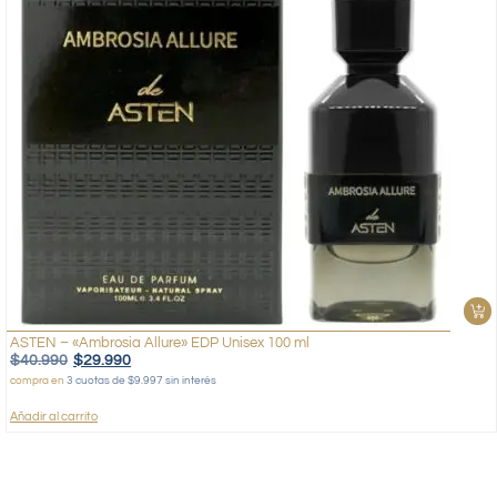
ASTEN – «Ambrosia Allure» EDP Unisex 100 ml
$
40.990
$
29.990
compra en
3 cuotas de $9.997 sin interés
Añadir al carrito