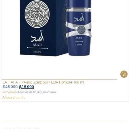
LATTAFA – «Asad Zanzibar» EDP Hombre 100 ml
$
45.990
$
15.990
compra en
3 cuotas de $5.330 sin interés
Añadir al carrito