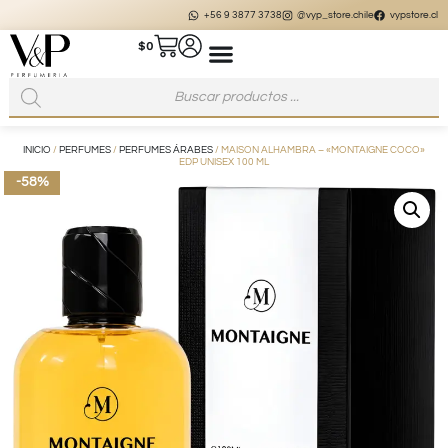
+56 9 3877 3738
@vyp_store.chile
vypstore.cl
$
0
INICIO
/
PERFUMES
/
PERFUMES ÁRABES
/ MAISON ALHAMBRA – «MONTAIGNE COCO»
EDP UNISEX 100 ML
-58%