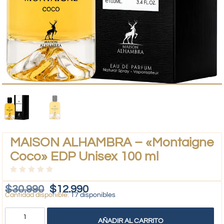
MAISON ALHAMBRA – «Montaigne
Coco» EDP Unisex 100 ml
$
30.990
$
12.990
17 disponibles
AÑADIR AL CARRITO