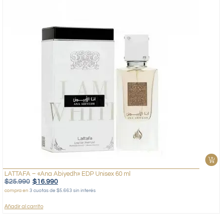
LATTAFA – «Ana Abiyedh» EDP Unisex 60 ml
$
25.990
$
16.990
compra en
3 cuotas de $5.663 sin interés
Añadir al carrito