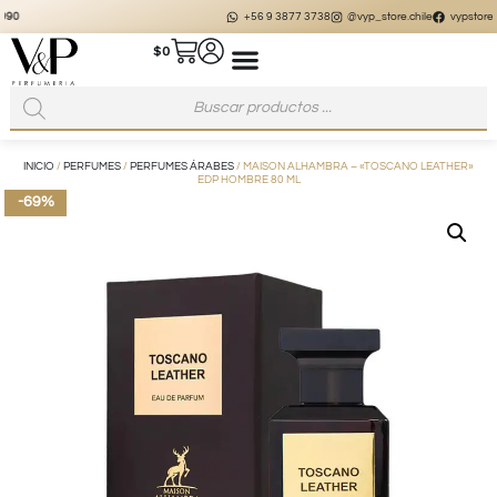
+56 9 3877 3738
@vyp_store.chile
vypstore.cl
$
0
INICIO
/
PERFUMES
/
PERFUMES ÁRABES
/ MAISON ALHAMBRA – «TOSCANO LEATHER»
EDP HOMBRE 80 ML
-69%