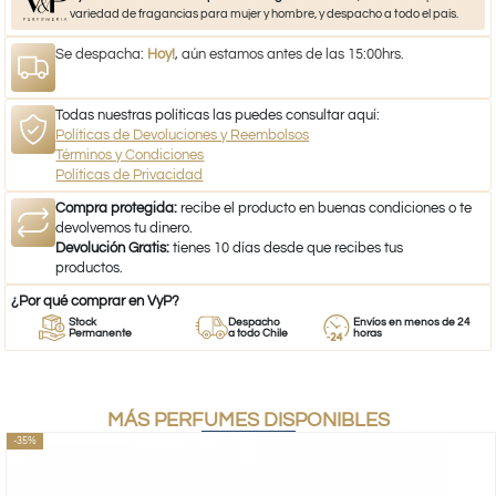
variedad de fragancias para mujer y hombre, y despacho a todo el país.
Se despacha:
Hoy!
, aún estamos antes de las 15:00hrs.
Todas nuestras políticas las puedes consultar aquí:
Políticas de Devoluciones y Reembolsos
Términos y Condiciones
Políticas de Privacidad
Compra protegida:
recibe el producto en buenas condiciones o te
devolvemos tu dinero.
Devolución Gratis:
tienes 10 días desde que recibes tus
productos.
¿Por qué comprar en VyP?
Stock
Despacho
Envíos en menos de 24
Permanente
a todo Chile
horas
MÁS PERFUMES DISPONIBLES
-35%