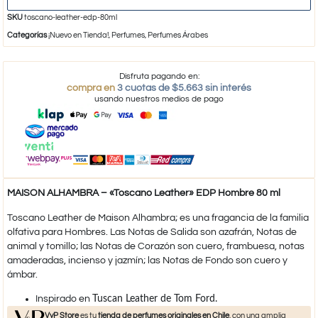
SKU
toscano-leather-edp-80ml
Categorías
¡Nuevo en Tienda!
,
Perfumes
,
Perfumes Árabes
Disfruta pagando en:
compra en
3 cuotas de $5.663 sin interés
usando nuestros medios de pago
MAISON ALHAMBRA – «Toscano Leather» EDP Hombre 80 ml
Toscano Leather de Maison Alhambra; es una fragancia de la familia
olfativa para Hombres. Las Notas de Salida son azafrán, Notas de
animal y tomillo; las Notas de Corazón son cuero, frambuesa, notas
amaderadas, incienso y jazmín; las Notas de Fondo son cuero y
ámbar.
​Inspirado en
Tuscan Leather de Tom Ford.
VyP Store
es tu
tienda de perfumes originales en Chile
, con una amplia