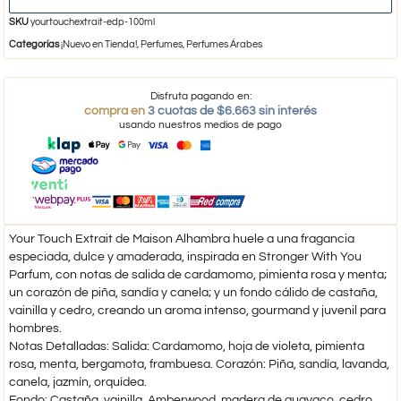
SKU
yourtouchextrait-edp-100ml
Categorías
¡Nuevo en Tienda!
,
Perfumes
,
Perfumes Árabes
Disfruta pagando en:
compra en
3 cuotas de $6.663 sin interés
usando nuestros medios de pago
Your Touch Extrait de Maison Alhambra huele a una fragancia
especiada, dulce y amaderada, inspirada en Stronger With You
Parfum, con notas de salida de cardamomo, pimienta rosa y menta;
un corazón de piña, sandía y canela; y un fondo cálido de castaña,
vainilla y cedro, creando un aroma intenso, gourmand y juvenil para
hombres.
Notas Detalladas: Salida: Cardamomo, hoja de violeta, pimienta
rosa, menta, bergamota, frambuesa. Corazón: Piña, sandía, lavanda,
canela, jazmín, orquídea.
Fondo: Castaña, vainilla, Amberwood, madera de guayaco, cedro,