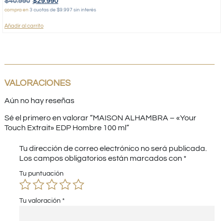
$
40.990
$
29.990
compra en
3 cuotas de $9.997 sin interés
Añadir al carrito
VALORACIONES
Aún no hay reseñas
Sé el primero en valorar “MAISON ALHAMBRA – «Your
Touch Extrait» EDP Hombre 100 ml”
Tu dirección de correo electrónico no será publicada.
Los campos obligatorios están marcados con
*
Tu puntuación
Tu valoración
*