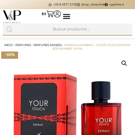
+56 9 3877 3738
@vyp_store.chile
vypstore.cl
$
0
INICIO
/
PERFUMES
/
PERFUMES ÁRABES
/ MAISON ALHAMBRA – «YOUR TOUCH EXTRAIT»
EDP HOMBRE 100 ML
-35%