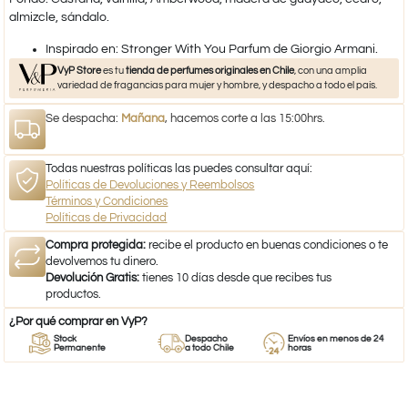
almizcle, sándalo.
​Inspirado en: Stronger With You Parfum de Giorgio Armani.
VyP Store
es tu
tienda de perfumes originales en Chile
, con una amplia
variedad de fragancias para mujer y hombre, y despacho a todo el país.
Se despacha:
Mañana
, hacemos corte a las 15:00hrs.
Todas nuestras políticas las puedes consultar aquí:
Políticas de Devoluciones y Reembolsos
Términos y Condiciones
Políticas de Privacidad
Compra protegida:
recibe el producto en buenas condiciones o te
devolvemos tu dinero.
Devolución Gratis:
tienes 10 días desde que recibes tus
productos.
¿Por qué comprar en VyP?
Stock
Despacho
Envíos en menos de 24
Permanente
a todo Chile
horas