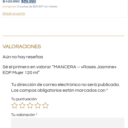
$
120.990
$
89.990
compra en
3 cuotas de $29.997 sin interés
Añadir al carrito
VALORACIONES
Aún no hay reseñas
Sé el primero en valorar “MANCERA – «Roses Jasmine»
EDP Mujer 120 ml”
Tu dirección de correo electrónico no será publicada.
Los campos obligatorios están marcados con
*
Tu puntuación
Tu valoración
*