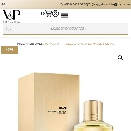
+56 9 3877 3738
@vyp_store.chile
vypstore.cl
$
0
INICIO
/
PERFUMES
/ MANCERA – «ROSES JASMINE» EDP MUJER 120 ML
-5%