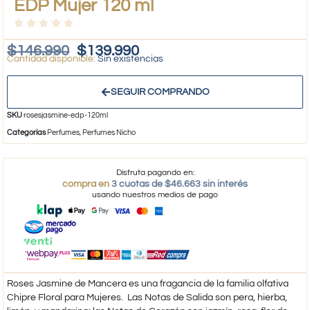
EDP Mujer 120 ml
$
146.990
$
139.990
Sin existencias
SEGUIR COMPRANDO
SKU
rosesjasmine-edp-120ml
Categorías
Perfumes
,
Perfumes Nicho
Disfruta pagando en:
compra en
3 cuotas de $46.663 sin interés
usando nuestros medios de pago
Roses Jasmine de Mancera es una fragancia de la familia olfativa
Chipre Floral para Mujeres. Las Notas de Salida son pera, hierba,