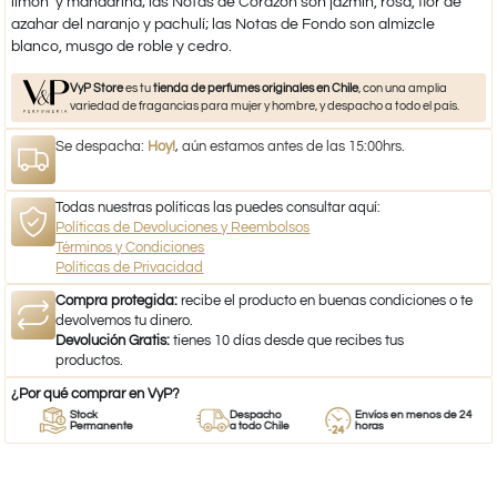
limón y mandarina; las Notas de Corazón son jazmín, rosa, flor de
azahar del naranjo y pachulí; las Notas de Fondo son almizcle
blanco, musgo de roble y cedro.
VyP Store
es tu
tienda de perfumes originales en Chile
, con una amplia
variedad de fragancias para mujer y hombre, y despacho a todo el país.
Se despacha:
Hoy!
, aún estamos antes de las 15:00hrs.
Todas nuestras políticas las puedes consultar aquí:
Políticas de Devoluciones y Reembolsos
Términos y Condiciones
Políticas de Privacidad
Compra protegida:
recibe el producto en buenas condiciones o te
devolvemos tu dinero.
Devolución Gratis:
tienes 10 días desde que recibes tus
productos.
¿Por qué comprar en VyP?
Stock
Despacho
Envíos en menos de 24
Permanente
a todo Chile
horas