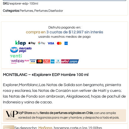
SKU
explorer-edp-100ml
Categorías
Perfumes
,
Perfumes Diseñador
Disfruta pagando en:
compra en
3 cuotas de $12.997 sin interés
usando nuestros medios de pago
MONTBLANC – «Explorer» EDP Hombre 100 ml
Explorer;Montblanc;Las Notas de Salida son bergamota, pimienta
rosa y esclarea; las Notas de Corazón son vetiver de Haití y cuero;
las Notas de Fondo son ambroxan, Akigalawood, hojas de pachulí de
Indonesia y vaina de cacao.
VyP Store
es tu
tienda de perfumes originales en Chile
, con una amplia
variedad de fragancias para mujer y hombre, y despacho a todo el país.
Se despacha:
Mañana
, hacemos corte a las 15:00hrs.