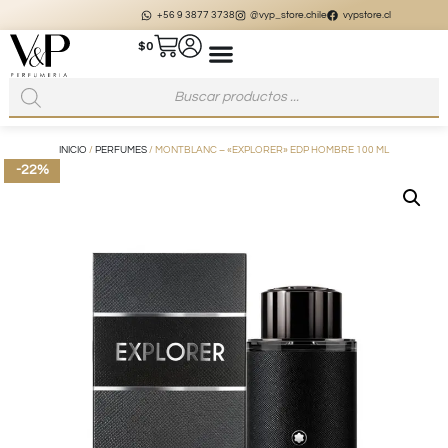
+56 9 3877 3738
@vyp_store.chile
vypstore.cl
$
0
INICIO
/
PERFUMES
/ MONTBLANC – «EXPLORER» EDP HOMBRE 100 ML
-22%