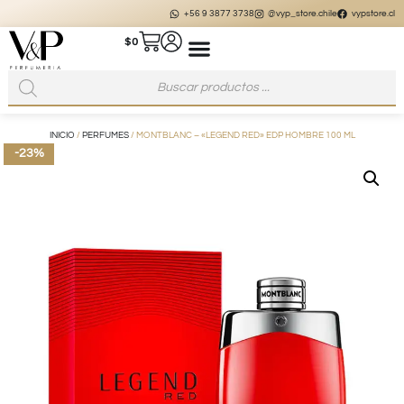
+56 9 3877 3738
@vyp_store.chile
vypstore.cl
$
0
INICIO
/
PERFUMES
/ MONTBLANC – «LEGEND RED» EDP HOMBRE 100 ML
-23%