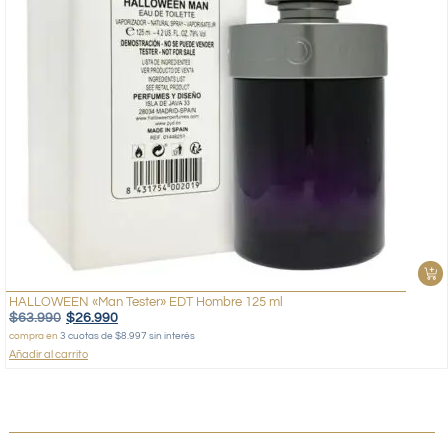
HALLOWEEN «Man Tester» EDT Hombre 125 ml
$
63.990
$
26.990
compra en
3 cuotas de $8.997 sin interés
Añadir al carrito