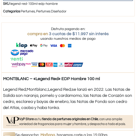
SKU
legend-red-100ml-edp-hombre
Categorías
Perfumes
,
Perfumes Diseñador
Disfruta pagando en:
compra en
3 cuotas de $11.997 sin interés
usando nuestros medios de pago
MONTBLANC – «Legend Red» EDP Hombre 100 ml
Legend Red;Montblanc;Legend Red;se lanzó en 2022. Las Notas de
Salida son naranja, pomelo y cardamomo; las Notas de Corazón son
cedro, esclarea y bayas de enebro; las Notas de Fondo son cedro
del Atlas, caoba y haba tonka.
VyP Store
es tu
tienda de perfumes originales en Chile
, con una amplia
variedad de fragancias para mujer y hombre, y despacho a todo el país.
Se despacha:
Mañana
, hacemos corte a las 15:00hrs.