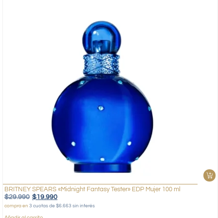
BRITNEY SPEARS «Midnight Fantasy Tester» EDP Mujer 100 ml
$
29.990
$
19.990
compra en
3 cuotas de $6.663 sin interés
Añadir al carrito