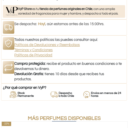
VyP Store
es tu
tienda de perfumes originales en Chile
, con una amplia
variedad de fragancias para mujer y hombre, y despacho a todo el país.
Se despacha:
Hoy!
, aún estamos antes de las 15:00hrs.
Todas nuestras políticas las puedes consultar aquí:
Políticas de Devoluciones y Reembolsos
Términos y Condiciones
Políticas de Privacidad
Compra protegida:
recibe el producto en buenas condiciones o te
devolvemos tu dinero.
Devolución Gratis:
tienes 10 días desde que recibes tus
productos.
¿Por qué comprar en VyP?
Stock
Despacho
Envíos en menos de 24
Permanente
a todo Chile
horas
MÁS PERFUMES DISPONIBLES
-33%