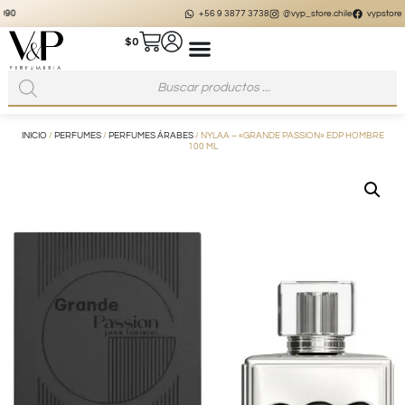
+56 9 3877 3738
@vyp_store.chile
vypstore.cl
$
0
INICIO
/
PERFUMES
/
PERFUMES ÁRABES
/ NYLAA – «GRANDE PASSION» EDP HOMBRE
100 ML