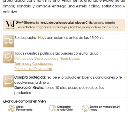
profundidad, carisma y misterio. Finalmente, el fondo envolvente de
ámbar, sándalo y almizcle entrega una estela cálida, sofisticada y
adictiva.
VyP Store
es tu
tienda de perfumes originales en Chile
, con una amplia
variedad de fragancias para mujer y hombre, y despacho a todo el país.
Se despacha:
Hoy!
, aún estamos antes de las 15:00hrs.
Todas nuestras políticas las puedes consultar aquí:
Políticas de Devoluciones y Reembolsos
Términos y Condiciones
Políticas de Privacidad
Compra protegida:
recibe el producto en buenas condiciones o te
devolvemos tu dinero.
Devolución Gratis:
tienes 10 días desde que recibes tus
productos.
¿Por qué comprar en VyP?
Stock
Despacho
Envíos en menos de 24
Permanente
a todo Chile
horas