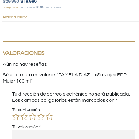
$
29.990
$
19.990
compra en
3 cuotas de $6.663 sin interés
Añadir al carrito
VALORACIONES
Aún no hay reseñas
Sé el primero en valorar “PAMELA DIAZ – «Salvaje» EDP
Mujer 100 ml”
Tu dirección de correo electrónico no será publicada.
Los campos obligatorios están marcados con
*
Tu puntuación
Tu valoración
*