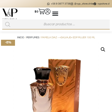
+56 9 3877 3738
@vyp_store.chile
vypstore.cl
$
0
INICIO
/
PERFUMES
/ PAMELA DIAZ – «SALVAJE» EDP MUJER 100 ML
-8%