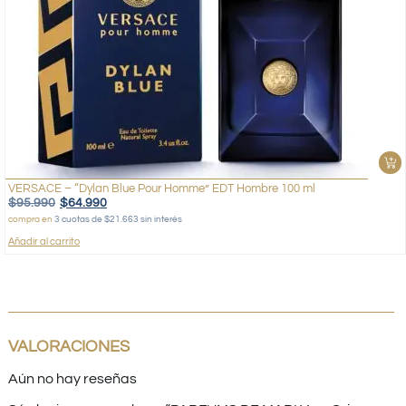
VERSACE – “Dylan Blue Pour Homme” EDT Hombre 100 ml
$
95.990
$
64.990
compra en
3 cuotas de $21.663 sin interés
Añadir al carrito
VALORACIONES
Aún no hay reseñas