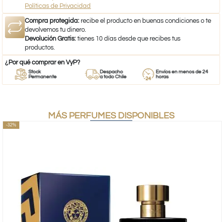
Políticas de Privacidad
Compra protegida:
recibe el producto en buenas condiciones o te
devolvemos tu dinero.
Devolución Gratis:
tienes 10 días desde que recibes tus
productos.
¿Por qué comprar en VyP?
Stock
Despacho
Envíos en menos de 24
Permanente
a todo Chile
horas
MÁS PERFUMES DISPONIBLES
-32%