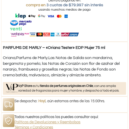
Disfruta pagando en:
compra en
3 cuotas de $79.997 sin interés
usando nuestros medios de pago
PARFUMS DE MARLY – «Oriana Tester» EDP Mujer 75 ml
Oriana;Parfums de Marly;Las Notas de Salida son mandarina,
bergamota y pomelo; las Notas de Corazón son flor de azahar del
naranjo, frambuesa y grosellas negras; las Notas de Fondo son
crema batida, malvavisco, almizcle y almizcle ambreta.
VyP Store
es tu
tienda de perfumes originales en Chile
, con una amplia
variedad de fragancias para mujer y hombre, y despacho a todo el país.
Se despacha:
Hoy!
, aún estamos antes de las 15:00hrs.
Todas nuestras políticas las puedes consultar aquí:
Políticas de Devoluciones y Reembolsos
Términos y Condiciones