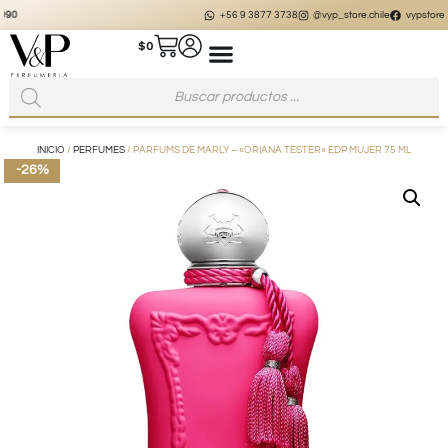
+56 9 3877 3738
@vyp_store.chile
vypstore.cl
$
0
INICIO
/
PERFUMES
/ PARFUMS DE MARLY – «ORIANA TESTER» EDP MUJER 75 ML
-26%