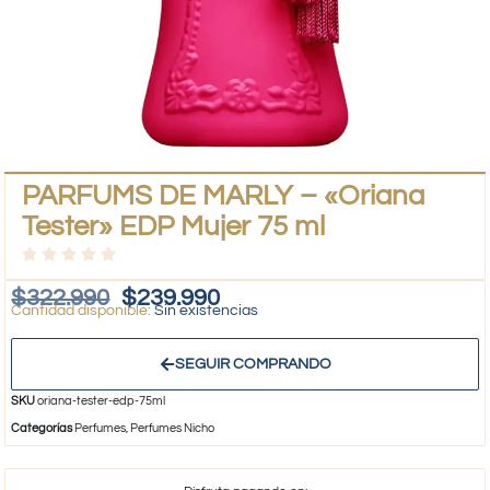
PARFUMS DE MARLY – «Oriana
Tester» EDP Mujer 75 ml
$
322.990
$
239.990
Sin existencias
SEGUIR COMPRANDO
SKU
oriana-tester-edp-75ml
Categorías
Perfumes
,
Perfumes Nicho