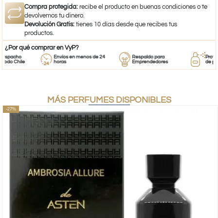
Compra protegida:
recibe el producto en buenas condiciones o te
devolvemos tu dinero.
Devolución Gratis:
tienes 10 días desde que recibes tus
productos.
¿Por qué comprar en VyP?
pacho
Envíos en menos de 24
Respaldo para
Proveedo
do Chile
horas
Emprendedores
de perfu
MÁS PERFUMES DISPONIBLES
-27%