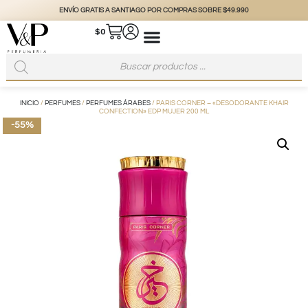
ENVÍO GRATIS A SANTIAGO POR COMPRAS SOBRE $49.990
$
0
INICIO
/
PERFUMES
/
PERFUMES ÁRABES
/ PARIS CORNER – «DESODORANTE KHAIR
CONFECTION» EDP MUJER 200 ML
-55%