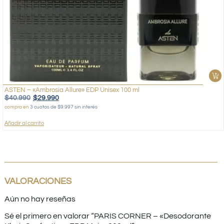
ASTEN – «Ambrosia Allure» EDP Unisex 100 ml
$
40.990
$
29.990
compra en
3 cuotas de $9.997 sin interés
Añadir al carrito
VALORACIONES
Aún no hay reseñas
Sé el primero en valorar “PARIS CORNER – «Desodorante