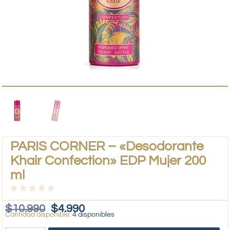
PARIS CORNER – «Desodorante
Khair Confection» EDP Mujer 200
ml
$
10.990
$
4.990
4 disponibles