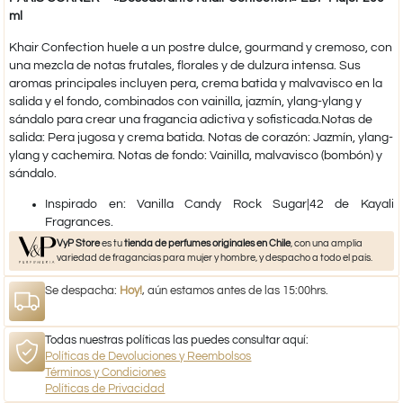
ml
Khair Confection huele a un postre dulce, gourmand y cremoso, con
una mezcla de notas frutales, florales y de dulzura intensa. Sus
aromas principales incluyen pera, crema batida y malvavisco en la
salida y el fondo, combinados con vainilla, jazmín, ylang-ylang y
sándalo para crear una fragancia adictiva y sofisticada.Notas de
salida: Pera jugosa y crema batida. Notas de corazón: Jazmín, ylang-
ylang y cachemira. Notas de fondo: Vainilla, malvavisco (bombón) y
sándalo.​
​Inspirado en: Vanilla Candy Rock Sugar|42 de Kayali
Fragrances.​
VyP Store
es tu
tienda de perfumes originales en Chile
, con una amplia
variedad de fragancias para mujer y hombre, y despacho a todo el país.
Se despacha:
Hoy!
, aún estamos antes de las 15:00hrs.
Todas nuestras políticas las puedes consultar aquí:
Políticas de Devoluciones y Reembolsos
Términos y Condiciones
Políticas de Privacidad