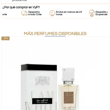
productos.
¿Por qué comprar en VyP?
Despacho
Envíos en menos de 24
Respaldo para
nte
a todo Chile
horas
Emprendedore
MÁS PERFUMES DISPONIBLES
-35%