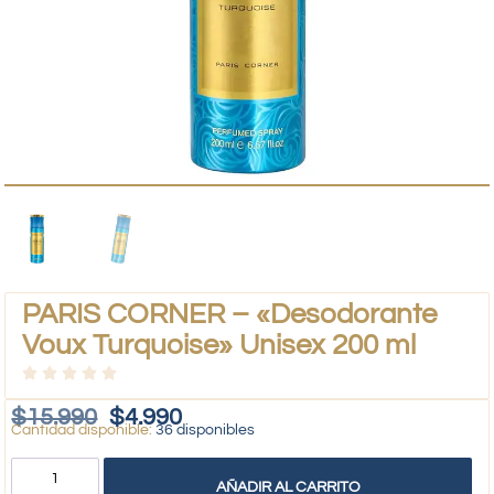
PARIS CORNER – «Desodorante
Voux Turquoise» Unisex 200 ml
$
15.990
$
4.990
36 disponibles
AÑADIR AL CARRITO