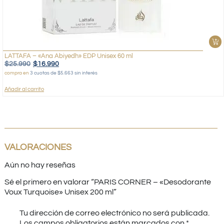
LATTAFA – «Ana Abiyedh» EDP Unisex 60 ml
$
25.990
$
16.990
compra en
3 cuotas de $5.663 sin interés
Añadir al carrito
VALORACIONES
Aún no hay reseñas
Sé el primero en valorar “PARIS CORNER – «Desodorante
Voux Turquoise» Unisex 200 ml”
Tu dirección de correo electrónico no será publicada.
Los campos obligatorios están marcados con
*