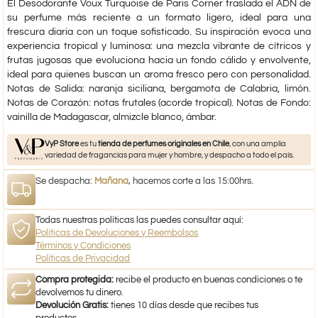
El Desodorante Voux Turquoise de Paris Corner traslada el ADN de
su perfume más reciente a un formato ligero, ideal para una
frescura diaria con un toque sofisticado. Su inspiración evoca una
experiencia tropical y luminosa: una mezcla vibrante de cítricos y
frutas jugosas que evoluciona hacia un fondo cálido y envolvente,
ideal para quienes buscan un aroma fresco pero con personalidad.
Notas de Salida: naranja siciliana, bergamota de Calabria, limón.
Notas de Corazón: notas frutales (acorde tropical). Notas de Fondo:
vainilla de Madagascar, almizcle blanco, ámbar.
VyP Store
es tu
tienda de perfumes originales en Chile
, con una amplia
variedad de fragancias para mujer y hombre, y despacho a todo el país.
Se despacha:
Mañana
, hacemos corte a las 15:00hrs.
Todas nuestras políticas las puedes consultar aquí:
Políticas de Devoluciones y Reembolsos
Términos y Condiciones
Políticas de Privacidad
Compra protegida:
recibe el producto en buenas condiciones o te
devolvemos tu dinero.
Devolución Gratis:
tienes 10 días desde que recibes tus