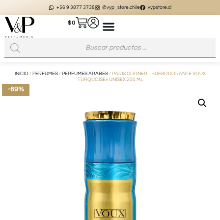
+56 9 3877 3738
@vyp_store.chile
vypstore.cl
$
0
INICIO
/
PERFUMES
/
PERFUMES ÁRABES
/ PARIS CORNER – «DESODORANTE VOUX
TURQUOISE» UNISEX 200 ML
-69%