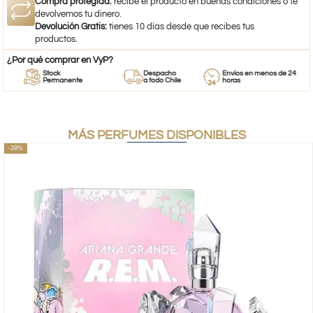
Compra protegida:
recibe el producto en buenas condiciones o te
devolvemos tu dinero.
Devolución Gratis:
tienes 10 días desde que recibes tus
productos.
¿Por qué comprar en VyP?
Stock
Despacho
Envíos en menos de 24
Permanente
a todo Chile
horas
MÁS PERFUMES DISPONIBLES
-39%