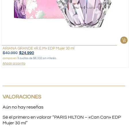
ARIANA GRANDE «R.E.M» EDP Mujer 30 ml
$
40.990
$
24.990
compra en
3 cuotas de $8.330 sin interés
Añadir al carrito
VALORACIONES
Aún no hay reseñas
Sé el primero en valorar “PARIS HILTON – «Can Can» EDP
Mujer 30 ml”