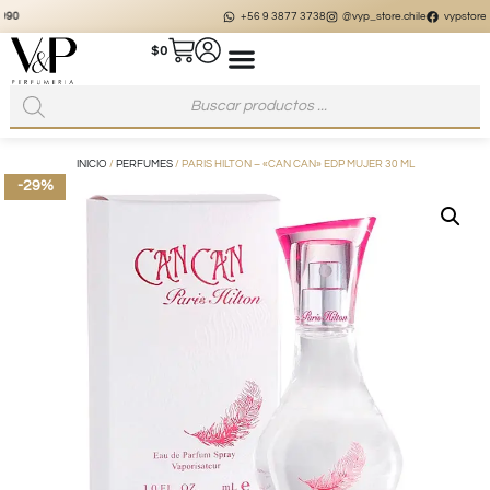
+56 9 3877 3738
@vyp_store.chile
vypstore.cl
$
0
INICIO
/
PERFUMES
/ PARIS HILTON – «CAN CAN» EDP MUJER 30 ML
-29%