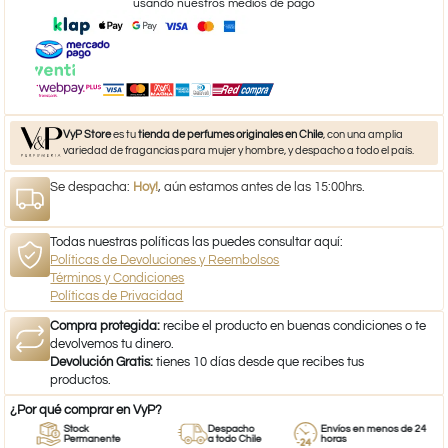
usando nuestros medios de pago
VyP Store
es tu
tienda de perfumes originales en Chile
, con una amplia
variedad de fragancias para mujer y hombre, y despacho a todo el país.
Se despacha:
Hoy!
, aún estamos antes de las 15:00hrs.
Todas nuestras políticas las puedes consultar aquí:
Políticas de Devoluciones y Reembolsos
Términos y Condiciones
Políticas de Privacidad
Compra protegida:
recibe el producto en buenas condiciones o te
devolvemos tu dinero.
Devolución Gratis:
tienes 10 días desde que recibes tus
productos.
¿Por qué comprar en VyP?
Stock
Despacho
Envíos en menos de 24
Permanente
a todo Chile
horas