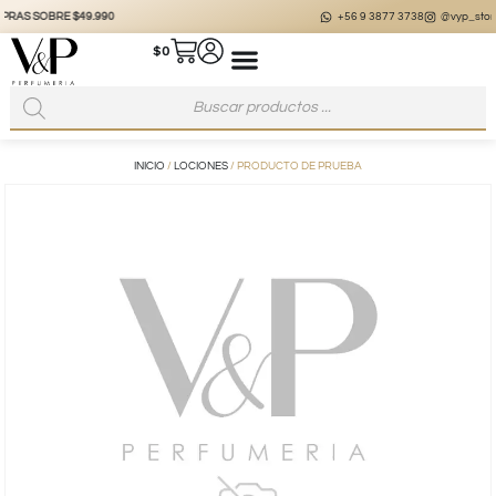
+56 9 3877 3738
@vyp_store.chile
vypstore.cl
$
0
INICIO
/
LOCIONES
/ PRODUCTO DE PRUEBA