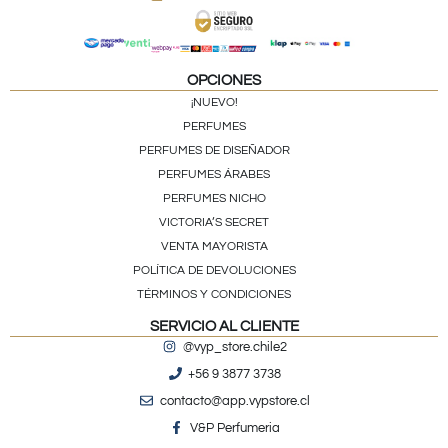
OPCIONES
¡NUEVO!
PERFUMES
PERFUMES DE DISEÑADOR
PERFUMES ÁRABES
PERFUMES NICHO
VICTORIA’S SECRET
VENTA MAYORISTA
POLÍTICA DE DEVOLUCIONES
TÉRMINOS Y CONDICIONES
SERVICIO AL CLIENTE
@vyp_store.chile2
+56 9 3877 3738
contacto@app.vypstore.cl
V&P Perfumeria