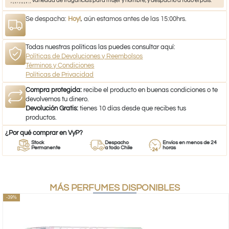
variedad de fragancias para mujer y hombre, y despacho a todo el país.
Se despacha:
Hoy!
, aún estamos antes de las 15:00hrs.
Todas nuestras políticas las puedes consultar aquí:
Políticas de Devoluciones y Reembolsos
Términos y Condiciones
Políticas de Privacidad
Compra protegida:
recibe el producto en buenas condiciones o te
devolvemos tu dinero.
Devolución Gratis:
tienes 10 días desde que recibes tus
productos.
¿Por qué comprar en VyP?
Stock
Despacho
Envíos en menos de 24
Permanente
a todo Chile
horas
MÁS PERFUMES DISPONIBLES
-39%