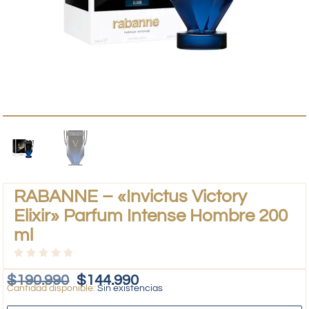
RABANNE – «Invictus Victory
Elixir» Parfum Intense Hombre 200
ml
$
190.990
$
144.990
Sin existencias