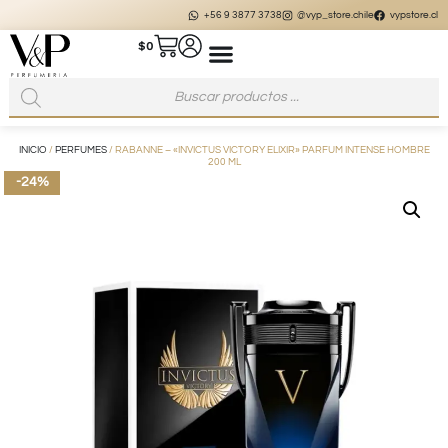
+56 9 3877 3738
@vyp_store.chile
vypstore.cl
$
0
INICIO
/
PERFUMES
/ RABANNE – «INVICTUS VICTORY ELIXIR» PARFUM INTENSE HOMBRE
200 ML
-24%