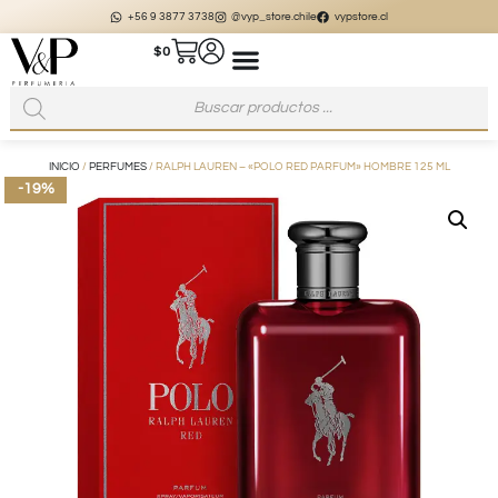
+56 9 3877 3738
@vyp_store.chile
vypstore.cl
$
0
INICIO
/
PERFUMES
/ RALPH LAUREN – «POLO RED PARFUM» HOMBRE 125 ML
-19%