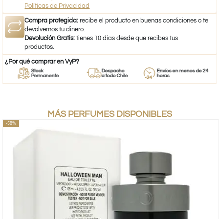
Políticas de Privacidad
Compra protegida:
recibe el producto en buenas condiciones o te
devolvemos tu dinero.
Devolución Gratis:
tienes 10 días desde que recibes tus
productos.
¿Por qué comprar en VyP?
Stock
Despacho
Envíos en menos de 24
Permanente
a todo Chile
horas
MÁS PERFUMES DISPONIBLES
-58%