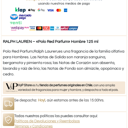
usando nuestros medios de pago
RALPH LAUREN – «Polo Red Parfum» Hombre 125 ml
Polo Red Parfum;Ralph Lauren;es una fragancia de la familia olfativa
para Hombres. Las Notas de Salida son naranja sanguina,
bergamota y pimienta rosa; las Notas de Corazón son absenta,
lavanda y raíz de lirio; las Notas de Fondo son almizcle, opopónaco y
cedro.
VyP Store
es tu
tienda de perfumes originales en Chile
, con una amplia
variedad de fragancias para mujer y hombre, y despacho a todo el país.
Se despacha:
Hoy!
, aún estamos antes de las 15:00hrs.
Todas nuestras políticas las puedes consultar aquí:
Políticas de Devoluciones y Reembolsos
Términos y Condiciones