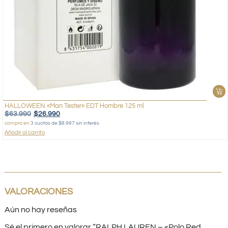
HALLOWEEN «Man Tester» EDT Hombre 125 ml
$
63.990
$
26.990
compra en
3 cuotas de $8.997 sin interés
Añadir al carrito
VALORACIONES
Aún no hay reseñas
Sé el primero en valorar “RALPH LAUREN – «Polo Red