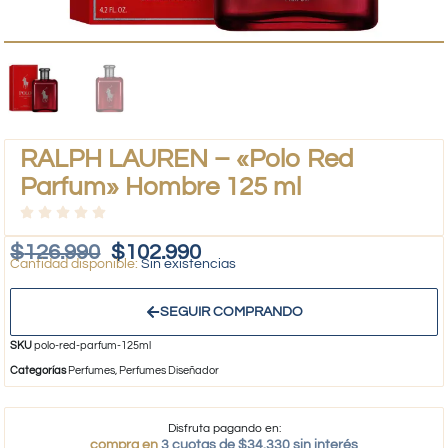
RALPH LAUREN – «Polo Red
Parfum» Hombre 125 ml
$
126.990
$
102.990
Sin existencias
SEGUIR COMPRANDO
SKU
polo-red-parfum-125ml
Categorías
Perfumes
,
Perfumes Diseñador
Disfruta pagando en:
compra en
3 cuotas de $34.330 sin interés