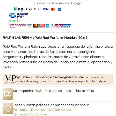
usando nuestros medios de pago
RALPH LAUREN – «Polo Red Parfum» Hombre 40 ml
Polo Red Parfum;Ralph Lauren;es una fragancia de la familia olfativa
para Hombres. Las Notas de Salida son naranja sanguina,
bergamota y pimienta rosa; las Notas de Corazón son absenta,
lavanda y raíz de lirio; las Notas de Fondo son almizcle, opopónaco y
cedro.
VyP Store
es tu
tienda de perfumes originales en Chile
, con una amplia
variedad de fragancias para mujer y hombre, y despacho a todo el país.
Se despacha:
Hoy!
, aún estamos antes de las 15:00hrs.
Todas nuestras políticas las puedes consultar aquí:
Políticas de Devoluciones y Reembolsos
Términos y Condiciones