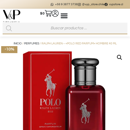
+56 9 3877 3738
@vyp_store.chile
vypstore.cl
$
0
INICIO
/
PERFUMES
/ RALPH LAUREN – «POLO RED PARFUM» HOMBRE 40 ML
-10%