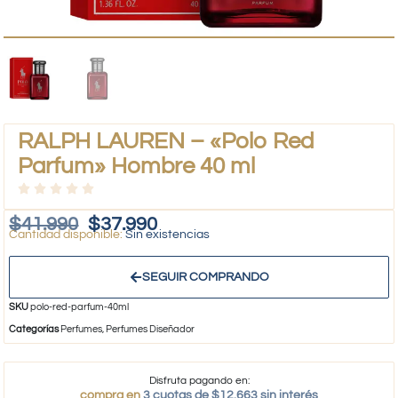
RALPH LAUREN – «Polo Red
Parfum» Hombre 40 ml
$
41.990
$
37.990
Sin existencias
SEGUIR COMPRANDO
SKU
polo-red-parfum-40ml
Categorías
Perfumes
,
Perfumes Diseñador
Disfruta pagando en:
compra en
3 cuotas de $12.663 sin interés