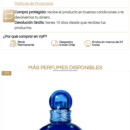
Políticas de Privacidad
Compra protegida:
recibe el producto en buenas condiciones o te
devolvemos tu dinero.
Devolución Gratis:
tienes 10 días desde que recibes tus
productos.
¿Por qué comprar en VyP?
Stock
Despacho
Envíos en menos de 24
Permanente
a todo Chile
horas
MÁS PERFUMES DISPONIBLES
-33%