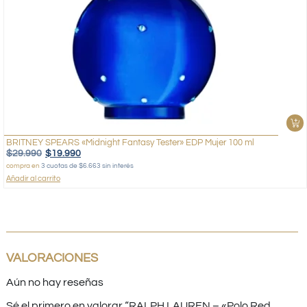
BRITNEY SPEARS «Midnight Fantasy Tester» EDP Mujer 100 ml
$
29.990
$
19.990
compra en
3 cuotas de $6.663 sin interés
Añadir al carrito
VALORACIONES
Aún no hay reseñas
Sé el primero en valorar “RALPH LAUREN – «Polo Red