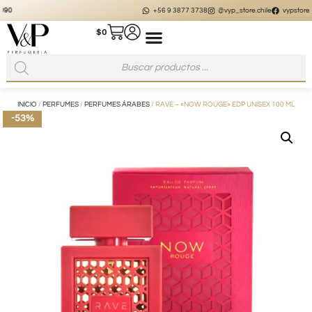
+56 9 3877 3738
@vyp_store.chile
vypstore.cl
$
0
INICIO
/
PERFUMES
/
PERFUMES ÁRABES
/ RAVE – «NOW ROUGE» EDP UNISEX 100 ML
-53%