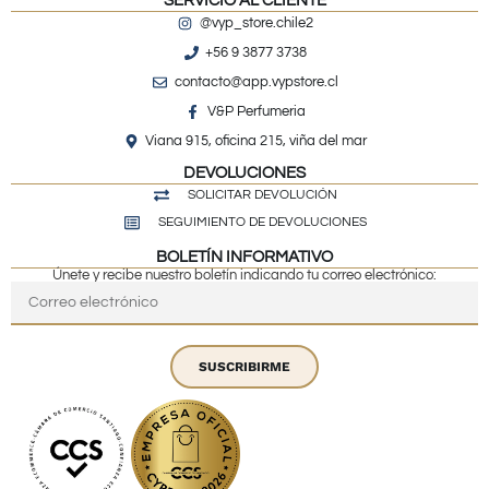
SERVICIO AL CLIENTE
@vyp_store.chile2
+56 9 3877 3738
contacto@app.vypstore.cl
V&P Perfumeria
Viana 915, oficina 215, viña del mar
DEVOLUCIONES
SOLICITAR DEVOLUCIÓN
SEGUIMIENTO DE DEVOLUCIONES
BOLETÍN INFORMATIVO
Únete y recibe nuestro boletín indicando tu correo electrónico:
SUSCRIBIRME