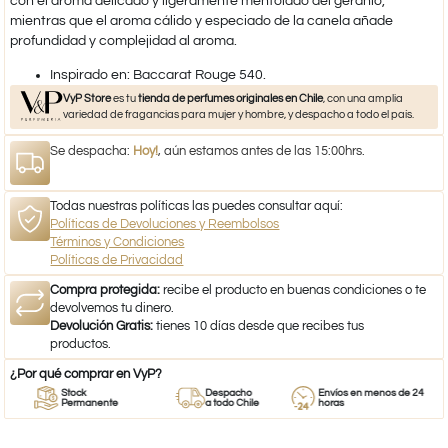
con el aroma delicado y ligeramente mentolado del geranio,
mientras que el aroma cálido y especiado de la canela añade
profundidad y complejidad al aroma.
​Inspirado en: Baccarat Rouge 540.
VyP Store
es tu
tienda de perfumes originales en Chile
, con una amplia
variedad de fragancias para mujer y hombre, y despacho a todo el país.
Se despacha:
Hoy!
, aún estamos antes de las 15:00hrs.
Todas nuestras políticas las puedes consultar aquí:
Políticas de Devoluciones y Reembolsos
Términos y Condiciones
Políticas de Privacidad
Compra protegida:
recibe el producto en buenas condiciones o te
devolvemos tu dinero.
Devolución Gratis:
tienes 10 días desde que recibes tus
productos.
¿Por qué comprar en VyP?
Stock
Despacho
Envíos en menos de 24
Permanente
a todo Chile
horas