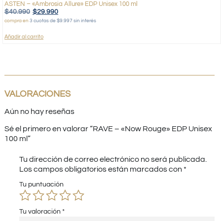
ASTEN – «Ambrosia Allure» EDP Unisex 100 ml
$
40.990
$
29.990
compra en
3 cuotas de $9.997 sin interés
Añadir al carrito
VALORACIONES
Aún no hay reseñas
Sé el primero en valorar “RAVE – «Now Rouge» EDP Unisex
100 ml”
Tu dirección de correo electrónico no será publicada.
Los campos obligatorios están marcados con
*
Tu puntuación
Tu valoración
*