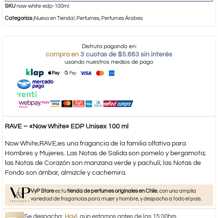
SKU
now-white-edp-100ml
Categorías
¡Nuevo en Tienda!
,
Perfumes
,
Perfumes Árabes
Disfruta pagando en:
compra en
3 cuotas de $5.663 sin interés
usando nuestros medios de pago
RAVE – «Now White» EDP Unisex 100 ml
Now White;RAVE;es una fragancia de la familia olfativa para
Hombres y Mujeres. Las Notas de Salida son pomelo y bergamota;
las Notas de Corazón son manzana verde y pachulí; las Notas de
Fondo son ámbar, almizcle y cachemira.
VyP Store
es tu
tienda de perfumes originales en Chile
, con una amplia
variedad de fragancias para mujer y hombre, y despacho a todo el país.
Se despacha:
Hoy!
, aún estamos antes de las 15:00hrs.