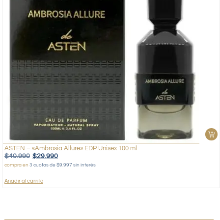
ASTEN – «Ambrosia Allure» EDP Unisex 100 ml
$
40.990
$
29.990
compra en
3 cuotas de $9.997 sin interés
Añadir al carrito