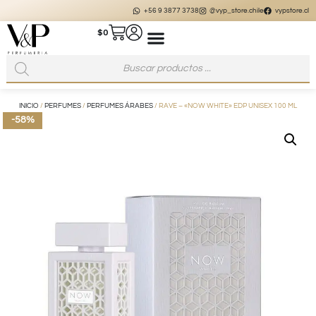
+56 9 3877 3738
@vyp_store.chile
vypstore.cl
$
0
INICIO
/
PERFUMES
/
PERFUMES ÁRABES
/ RAVE – «NOW WHITE» EDP UNISEX 100 ML
-58%