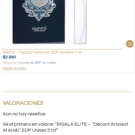
RIIFFS – “Decant Valiance” EDP Hombre 5 ml
$
2.990
compra en
3 cuotas de $997 sin interés
Añadir al carrito
VALORACIONES
Aún no hay reseñas
Sé el primero en valorar “RISALA ELITE – “Decant Aroosat
Al Arab” EDP Unisex 5 ml”