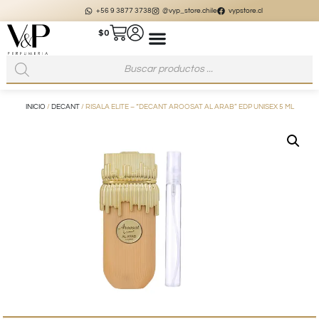
+56 9 3877 3738
@vyp_store.chile
vypstore.cl
$
0
INICIO
/
DECANT
/ RISALA ELITE – “DECANT AROOSAT AL ARAB” EDP UNISEX 5 ML