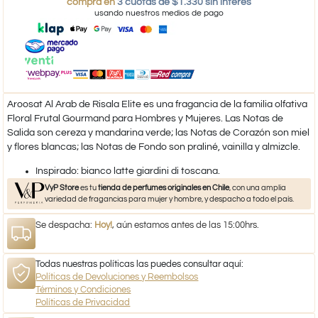
compra en
3 cuotas de $1.330 sin interés
usando nuestros medios de pago
Aroosat Al Arab de Risala Elite es una fragancia de la familia olfativa
Floral Frutal Gourmand para Hombres y Mujeres. Las Notas de
Salida son cereza y mandarina verde; las Notas de Corazón son miel
y flores blancas; las Notas de Fondo son praliné, vainilla y almizcle.
Inspirado: bianco latte giardini di toscana.​
VyP Store
es tu
tienda de perfumes originales en Chile
, con una amplia
variedad de fragancias para mujer y hombre, y despacho a todo el país.
Se despacha:
Hoy!
, aún estamos antes de las 15:00hrs.
Todas nuestras políticas las puedes consultar aquí:
Políticas de Devoluciones y Reembolsos
Términos y Condiciones
Políticas de Privacidad