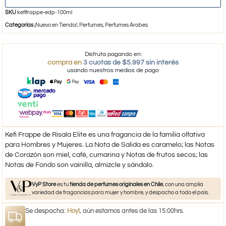
SKU
kefifrappe-edp-100ml
Categorías
¡Nuevo en Tienda!
,
Perfumes
,
Perfumes Árabes
Disfruta pagando en:
compra en
3 cuotas de $5.997 sin interés
usando nuestros medios de pago
Kefi Frappe de Risala Elite es una fragancia de la familia olfativa
para Hombres y Mujeres. La Nota de Salida es caramelo; las Notas
de Corazón son miel, café, cumarina y Notas de frutos secos; las
Notas de Fondo son vainilla, almizcle y sándalo.
VyP Store
es tu
tienda de perfumes originales en Chile
, con una amplia
variedad de fragancias para mujer y hombre, y despacho a todo el país.
Se despacha:
Hoy!
, aún estamos antes de las 15:00hrs.