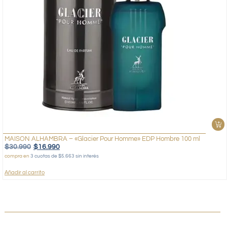
MAISON ALHAMBRA – «Glacier Pour Homme» EDP Hombre 100 ml
$
30.990
$
16.990
compra en
3 cuotas de $5.663 sin interés
Añadir al carrito