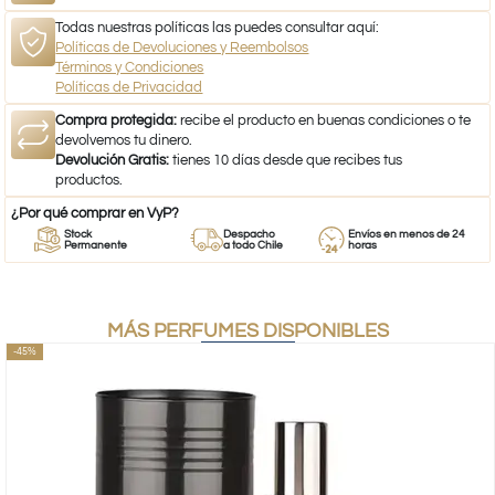
Todas nuestras políticas las puedes consultar aquí:
Políticas de Devoluciones y Reembolsos
Términos y Condiciones
Políticas de Privacidad
Compra protegida:
recibe el producto en buenas condiciones o te
devolvemos tu dinero.
Devolución Gratis:
tienes 10 días desde que recibes tus
productos.
¿Por qué comprar en VyP?
Stock
Despacho
Envíos en menos de 24
Permanente
a todo Chile
horas
MÁS PERFUMES DISPONIBLES
-45%