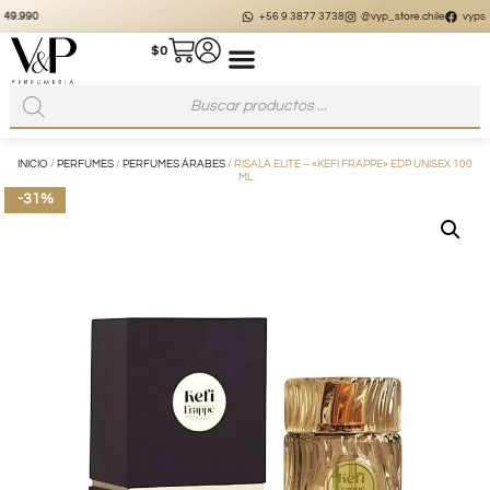
+56 9 3877 3738
@vyp_store.chile
vypstore.cl
$
0
INICIO
/
PERFUMES
/
PERFUMES ÁRABES
/ RISALA ELITE – «KEFI FRAPPE» EDP UNISEX 100
ML
-31%