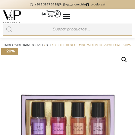
+56 9 3877 3738
@vyp_store.chile
vypstore.cl
$
0
INICIO
/
VICTORIA'S SECRET
/
SET
/ SET THE BEST OF MIST 75 ML VICTORIA’S SECRET 2025
-20%