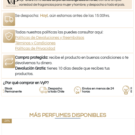
variedad de fragancias para mujer y hombre, y despacho a todo el país.
Se despacha:
Hoy!
, aún estamos antes de las 15:00hrs.
Todas nuestras políticas las puedes consultar aquí:
Políticas de Devoluciones y Reembolsos
Términos y Condiciones
Políticas de Privacidad
Compra protegida:
recibe el producto en buenas condiciones o te
devolvemos tu dinero.
Devolución Gratis:
tienes 10 días desde que recibes tus
productos.
¿Por qué comprar en VyP?
Stock
Despacho
Envíos en menos de 24
Respal
Permanente
a todo Chile
horas
Empre
MÁS PERFUMES DISPONIBLES
-24%