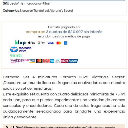
SKU
bestofmistmoradoclar-75ml
Categorías
¡Nuevo en Tienda!
,
set
,
Victoria's Secret
Disfruta pagando en:
compra en
3 cuotas de $10.997 sin interés
usando nuestros medios de pago
Hermoso Set 4 miniaturas Formato 2025 Victoria’s Secret:
¡Descubre un mundo lleno de fragancias cautivadoras con nuestro
exclusivo set de miniaturas!
Este exquisito set cuenta con cuatro deliciosas miniaturas de 75 ml
cada una, para que puedas experimentar una variedad de aromas
sensuales y encantadores. Cada una de estas fragancias ha sido
cuidadosamente seleccionada para brindarte una experiencia
única y envolvente.
VyP Store
es tu
tienda de perfumes originales en Chile
, con una amplia