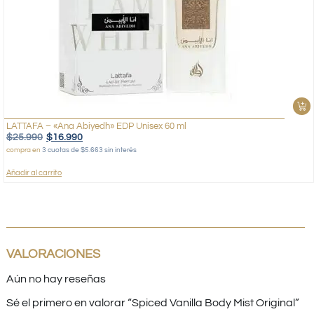
LATTAFA – «Ana Abiyedh» EDP Unisex 60 ml
$
25.990
$
16.990
compra en
3 cuotas de $5.663 sin interés
Añadir al carrito
VALORACIONES
Aún no hay reseñas
Sé el primero en valorar “Spiced Vanilla Body Mist Original”