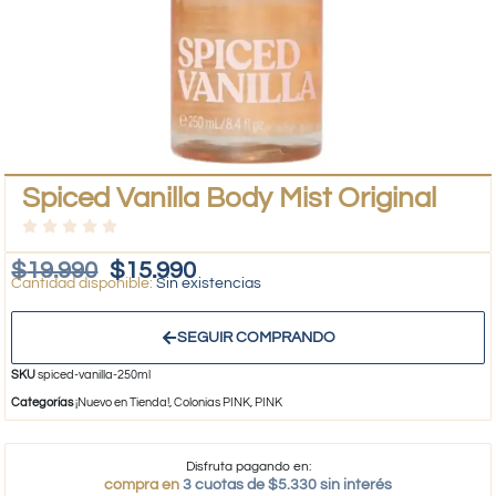
Spiced Vanilla Body Mist Original
$
19.990
$
15.990
Sin existencias
SEGUIR COMPRANDO
SKU
spiced-vanilla-250ml
Categorías
¡Nuevo en Tienda!
,
Colonias PINK
,
PINK
Disfruta pagando en:
compra en
3 cuotas de $5.330 sin interés