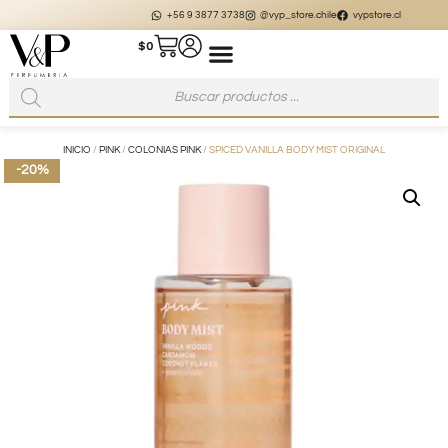
+56 9 3877 3738
@vyp_store.chile
vypstore.cl
$
0
INICIO
/
PINK
/
COLONIAS PINK
/ SPICED VANILLA BODY MIST ORIGINAL
-20%