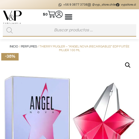
+56 9 3877 3738
@vyp_store.chile
vypstore.cl
$
0
INICIO
/
PERFUMES
/ THIERRY MUGLER – “ANGEL NOVA (RECARGABLE)” EDP FUITÉE
MUJER 100 ML
-38%