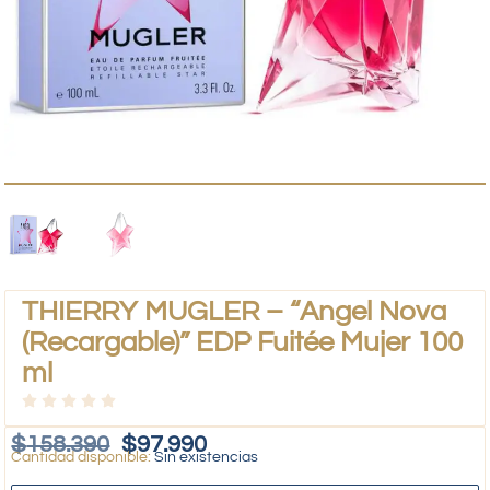
THIERRY MUGLER – “Angel Nova
(Recargable)” EDP Fuitée Mujer 100
ml
$
158.390
$
97.990
Sin existencias