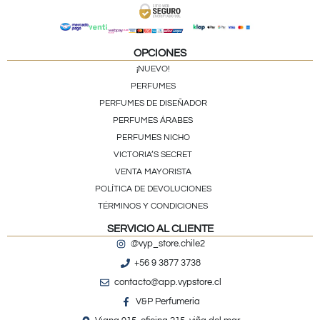
OPCIONES
¡NUEVO!
PERFUMES
PERFUMES DE DISEÑADOR
PERFUMES ÁRABES
PERFUMES NICHO
VICTORIA’S SECRET
VENTA MAYORISTA
POLÍTICA DE DEVOLUCIONES
TÉRMINOS Y CONDICIONES
SERVICIO AL CLIENTE
@vyp_store.chile2
+56 9 3877 3738
contacto@app.vypstore.cl
V&P Perfumeria