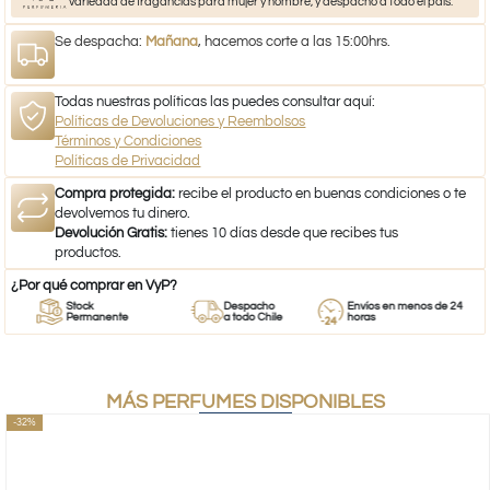
variedad de fragancias para mujer y hombre, y despacho a todo el país.
Se despacha:
Mañana
, hacemos corte a las 15:00hrs.
Todas nuestras políticas las puedes consultar aquí:
Políticas de Devoluciones y Reembolsos
Términos y Condiciones
Políticas de Privacidad
Compra protegida:
recibe el producto en buenas condiciones o te
devolvemos tu dinero.
Devolución Gratis:
tienes 10 días desde que recibes tus
productos.
¿Por qué comprar en VyP?
Stock
Despacho
Envíos en menos de 24
Permanente
a todo Chile
horas
MÁS PERFUMES DISPONIBLES
-32%