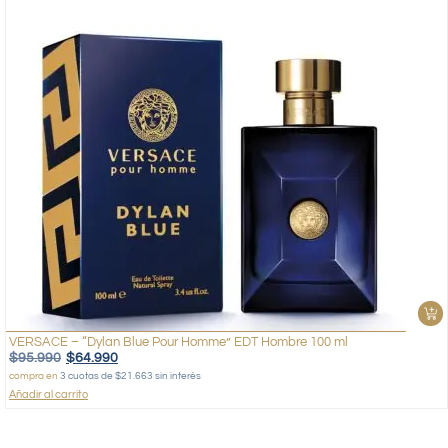
VERSACE – “Dylan Blue Pour Homme” EDT Hombre 100 ml
$
95.990
$
64.990
compra en
3 cuotas de $21.663 sin interés
Añadir al carrito