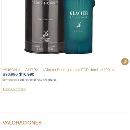
MAISON ALHAMBRA – «Glacier Pour Homme» EDP Hombre 100 ml
$
30.990
$
16.990
compra en
3 cuotas de $5.663 sin interés
Añadir al carrito
VALORACIONES