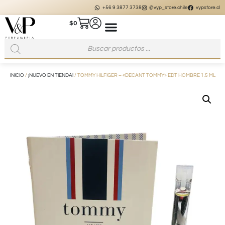
+56 9 3877 3738
@vyp_store.chile
vypstore.cl
$
0
INICIO
/
¡NUEVO EN TIENDA!
/ TOMMY HILFIGER – «DECANT TOMMY» EDT HOMBRE 1.5 ML