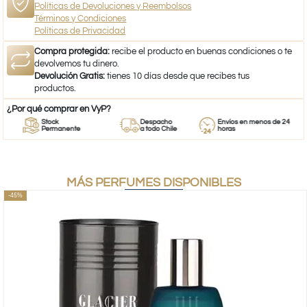
Políticas de Devoluciones y Reembolsos
Términos y Condiciones
Políticas de Privacidad
Compra protegida:
recibe el producto en buenas condiciones o te
devolvemos tu dinero.
Devolución Gratis:
tienes 10 días desde que recibes tus
productos.
¿Por qué comprar en VyP?
Stock
Despacho
Envíos en menos de 24
Permanente
a todo Chile
horas
MÁS PERFUMES DISPONIBLES
-45%