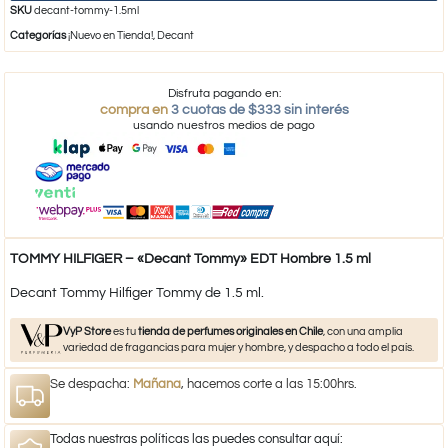
SKU
decant-tommy-1.5ml
Categorías
¡Nuevo en Tienda!
,
Decant
Disfruta pagando en:
compra en
3 cuotas de $333 sin interés
usando nuestros medios de pago
TOMMY HILFIGER – «Decant Tommy» EDT Hombre 1.5 ml
Decant Tommy Hilfiger Tommy de 1.5 ml.
VyP Store
es tu
tienda de perfumes originales en Chile
, con una amplia
variedad de fragancias para mujer y hombre, y despacho a todo el país.
Se despacha:
Mañana
, hacemos corte a las 15:00hrs.
Todas nuestras políticas las puedes consultar aquí: