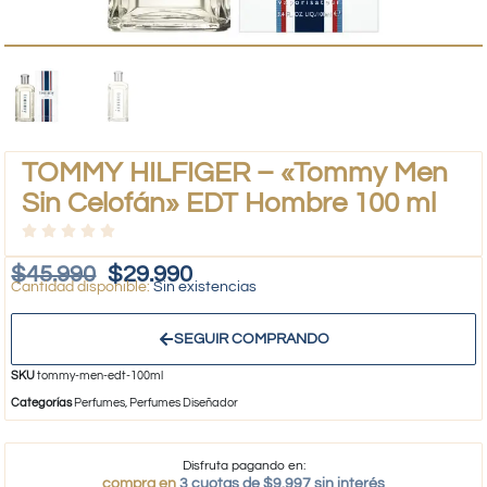
TOMMY HILFIGER – «Tommy Men
Sin Celofán» EDT Hombre 100 ml
$
45.990
$
29.990
Sin existencias
SEGUIR COMPRANDO
SKU
tommy-men-edt-100ml
Categorías
Perfumes
,
Perfumes Diseñador
Disfruta pagando en:
compra en
3 cuotas de $9.997 sin interés