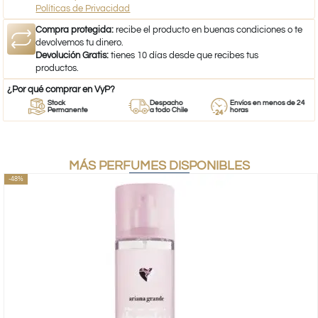
Políticas de Privacidad
Compra protegida:
recibe el producto en buenas condiciones o te
devolvemos tu dinero.
Devolución Gratis:
tienes 10 días desde que recibes tus
productos.
¿Por qué comprar en VyP?
Stock
Despacho
Envíos en menos de 24
Permanente
a todo Chile
horas
MÁS PERFUMES DISPONIBLES
-48%