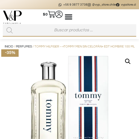
+56 9 3877 3738
@vyp_store.chile
vypstore.cl
$
0
INICIO
/
PERFUMES
/ TOMMY HILFIGER – «TOMMY MEN SIN CELOFÁN» EDT HOMBRE 100 ML
-35%