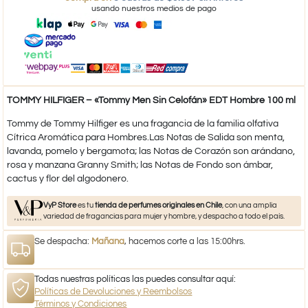
usando nuestros medios de pago
TOMMY HILFIGER – «Tommy Men Sin Celofán» EDT Hombre 100 ml
Tommy de Tommy Hilfiger es una fragancia de la familia olfativa
Cítrica Aromática para Hombres.Las Notas de Salida son menta,
lavanda, pomelo y bergamota; las Notas de Corazón son arándano,
rosa y manzana Granny Smith; las Notas de Fondo son ámbar,
cactus y flor del algodonero.​
VyP Store
es tu
tienda de perfumes originales en Chile
, con una amplia
variedad de fragancias para mujer y hombre, y despacho a todo el país.
Se despacha:
Mañana
, hacemos corte a las 15:00hrs.
Todas nuestras políticas las puedes consultar aquí:
Políticas de Devoluciones y Reembolsos
Términos y Condiciones