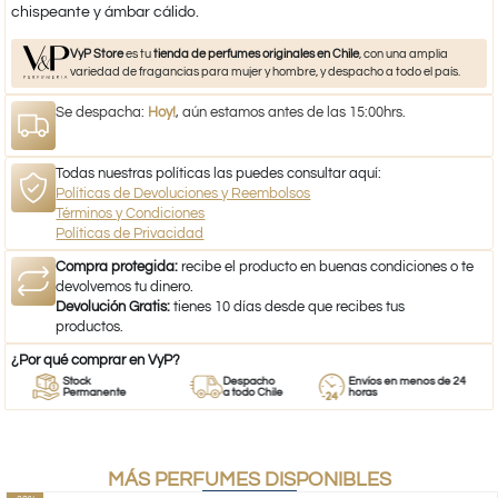
chispeante y ámbar cálido.
VyP Store
es tu
tienda de perfumes originales en Chile
, con una amplia
variedad de fragancias para mujer y hombre, y despacho a todo el país.
Se despacha:
Hoy!
, aún estamos antes de las 15:00hrs.
Todas nuestras políticas las puedes consultar aquí:
Políticas de Devoluciones y Reembolsos
Términos y Condiciones
Políticas de Privacidad
Compra protegida:
recibe el producto en buenas condiciones o te
devolvemos tu dinero.
Devolución Gratis:
tienes 10 días desde que recibes tus
productos.
¿Por qué comprar en VyP?
Stock
Despacho
Envíos en menos de 24
Permanente
a todo Chile
horas
MÁS PERFUMES DISPONIBLES