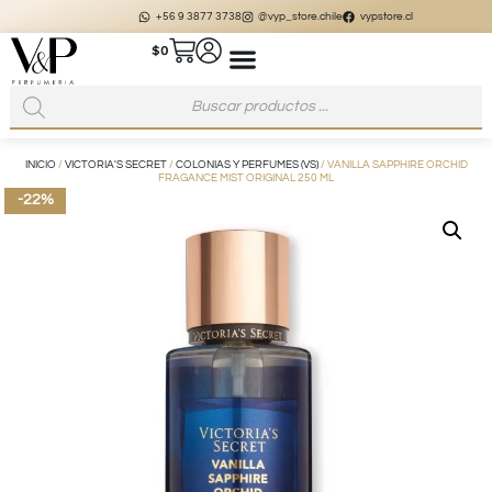
+56 9 3877 3738
@vyp_store.chile
vypstore.cl
$
0
INICIO
/
VICTORIA'S SECRET
/
COLONIAS Y PERFUMES (VS)
/ VANILLA SAPPHIRE ORCHID
FRAGANCE MIST ORIGINAL 250 ML
-22%