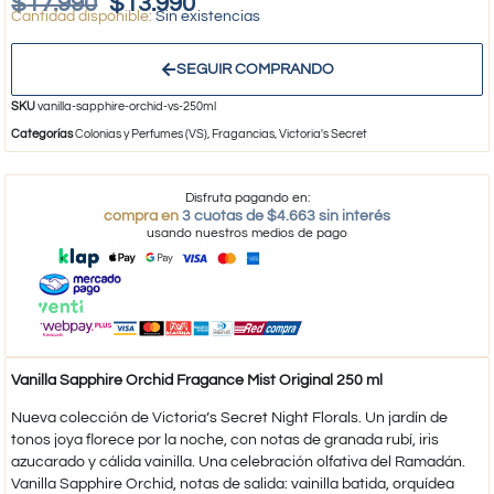
$
17.990
$
13.990
Sin existencias
SEGUIR COMPRANDO
SKU
vanilla-sapphire-orchid-vs-250ml
Categorías
Colonias y Perfumes (VS)
,
Fragancias
,
Victoria's Secret
Disfruta pagando en:
compra en
3 cuotas de $4.663 sin interés
usando nuestros medios de pago
Vanilla Sapphire Orchid Fragance Mist Original 250 ml
Nueva colección de Victoria’s Secret Night Florals. Un jardín de
tonos joya florece por la noche, con notas de granada rubí, iris
azucarado y cálida vainilla. Una celebración olfativa del Ramadán.
Vanilla Sapphire Orchid, notas de salida: vainilla batida, orquídea