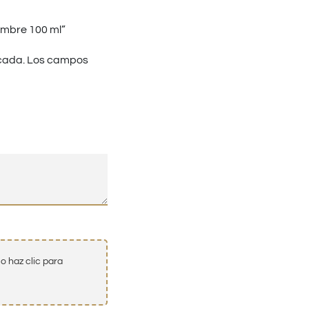
ombre 100 ml”
cada.
Los campos
o haz clic para