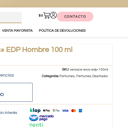
$
0
CONTACTO
VENTA MAYORISTA
POLÍTICA DE DEVOLUCIONES
» EDP Hombre 100 ml
SKU
versace-eros-edp-100ml
tencias
Categorías
Perfumes
,
Perfumes Diseñador
DO
in interés
o