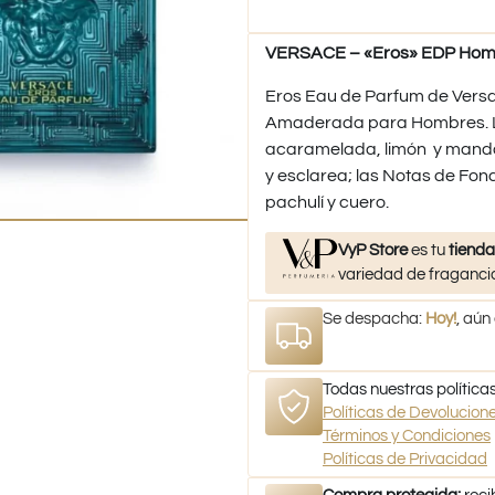
VERSACE – «Eros» EDP Hom
Eros Eau de Parfum de Versac
Amaderada para Hombres. L
acaramelada, limón y manda
y esclarea; las Notas de Fon
pachulí y cuero.
VyP Store
es tu
tienda
variedad de fragancia
Se despacha:
Hoy!
, aún
Todas nuestras políticas
Políticas de Devolucio
Términos y Condiciones
Políticas de Privacidad