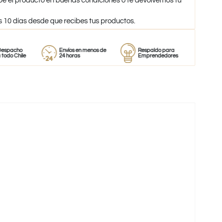
be el producto en buenas condiciones o te devolvemos tu
s 10 días desde que recibes tus productos.
o
Envíos en menos de
Respaldo para
Proveedor
le
24 horas
Emprendedores
de perfum
-44%