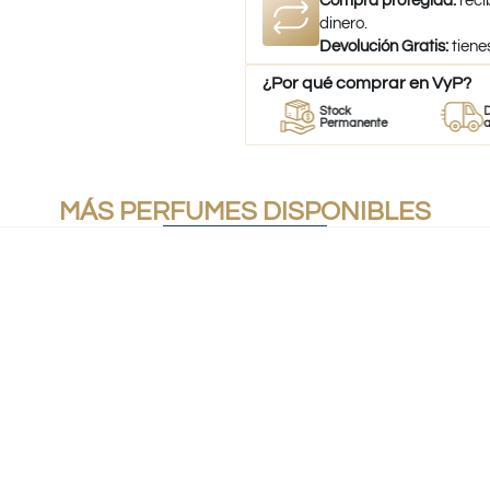
Compra protegida:
reci
dinero.
Devolución Gratis:
tiene
¿Por qué comprar en VyP?
r
Perfumes
Stock
Despach
mes
100% Originales
Permanente
a todo Chi
MÁS PERFUMES DISPONIBLES