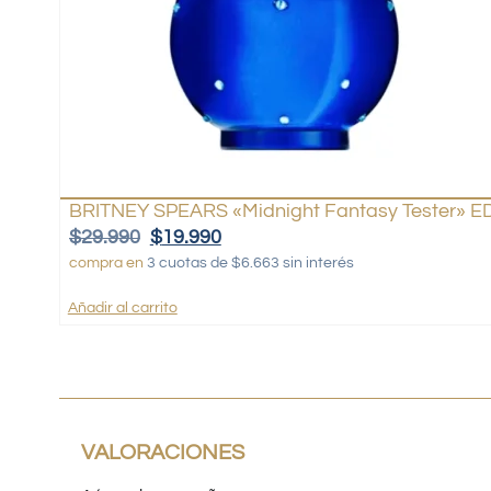
BRITNEY SPEARS «Midnight Fantasy Tester» ED
$
29.990
$
19.990
compra en
3 cuotas de $6.663 sin interés
Añadir al carrito
VALORACIONES