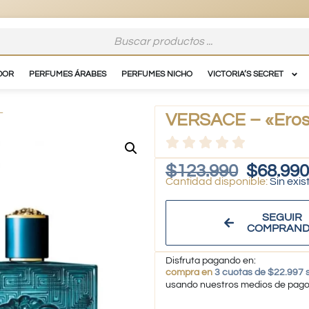
DOR
PERFUMES ÁRABES
PERFUMES NICHO
VICTORIA’S SECRET
L
VERSACE – «Eros
$
123.990
$
68.990
Sin exis
SEGUIR
COMPRAN
Disfruta pagando en:
compra en
3 cuotas de $22.997 s
usando nuestros medios de pag