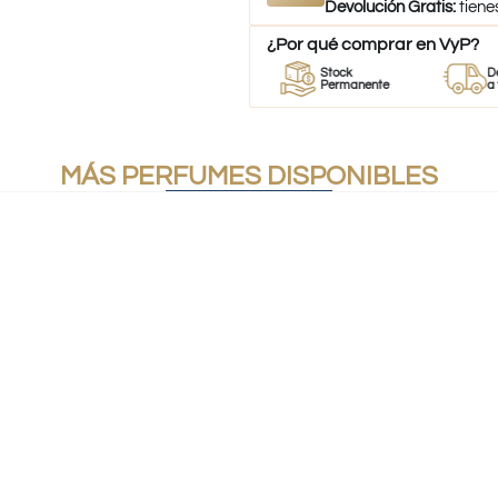
Devolución Gratis:
tiene
¿Por qué comprar en VyP?
Perfumes
Stock
Despacho
es
100% Originales
Permanente
a todo Chil
MÁS PERFUMES DISPONIBLES