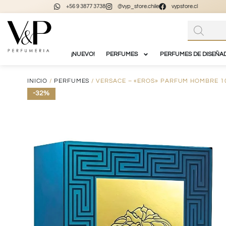
+56 9 3877 3738
@vyp_store.chile
vypstore.cl
¡NUEVO!
PERFUMES
PERFUMES DE DISEÑA
INICIO
/
PERFUMES
/ VERSACE – «EROS» PARFUM HOMBRE 1
-32%