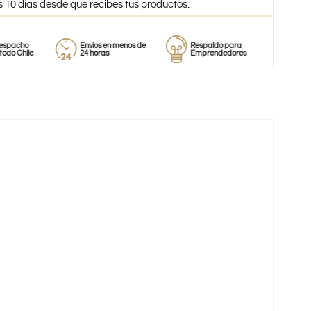
s 10 días desde que recibes tus productos.
Envíos en menos de
Respaldo para
Proveedor
e
24 horas
Emprendedores
de perfume
-58%