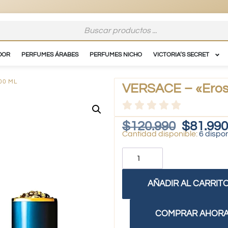
DOR
PERFUMES ÁRABES
PERFUMES NICHO
VICTORIA’S SECRET
00 ML
VERSACE – «Eros
$
120.990
$
81.990
6 dispo
AÑADIR AL CARRIT
COMPRAR AHOR