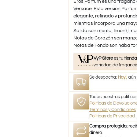
Eros Parfum es una fraganci
Versace. Esta versión Parfum 
elegante, refinado y profundo
mientras incorpora una may
Salida son menta, limón (lim
Notas de Corazón son manzan
Notas de Fondo son haba tonka
VyP Store
es tu
tienda
variedad de fragancia
Se despacha:
Hoy!
, aún
Todas nuestras políticas
Políticas de Devolucio
Términos y Condiciones
Políticas de Privacidad
Compra protegida:
reci
dinero.