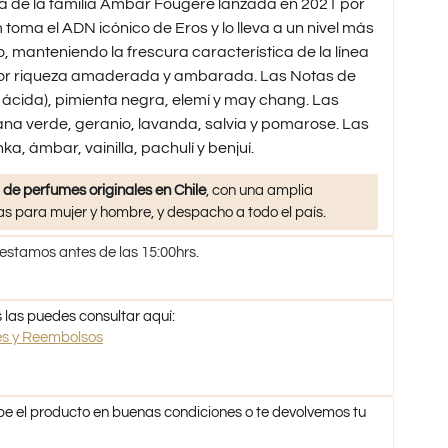
a de la familia Ámbar Fougère lanzada en 2021 por
toma el ADN icónico de Eros y lo lleva a un nivel más
, manteniendo la frescura característica de la línea
or riqueza amaderada y ambarada. Las Notas de
a ácida), pimienta negra, elemí y may chang. Las
a verde, geranio, lavanda, salvia y pomarose. Las
, ámbar, vainilla, pachulí y benjuí.
 de perfumes originales en Chile
, con una amplia
s para mujer y hombre, y despacho a todo el país.
 estamos antes de las 15:00hrs.
 las puedes consultar aquí:
nes y Reembolsos
be el producto en buenas condiciones o te devolvemos tu