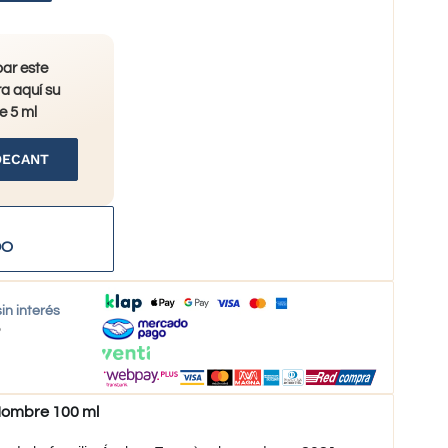
bar este
a aquí su
e 5 ml
DECANT
DO
in interés
o
ombre 100 ml