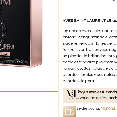
YVES SAINT LAURENT «Black
Opium de Yves Saint Laurent
historia, conquistando el ol
sigue teniendo millones de fa
fuerza juvenil. Un envase neg
salpicado de brillantina muy g
como estandarte provocativo 
romántico. Sus notas de cora
acordes florales y sus notas
acordes de pera.
VyP Store
es tu
tienda
variedad de fragancia
Se despacha:
Mañana
,