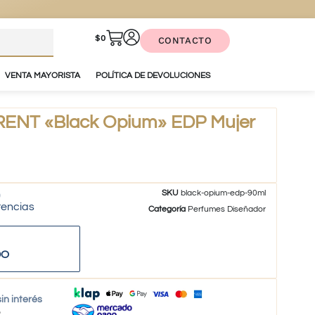
$
0
CONTACTO
VENTA MAYORISTA
POLÍTICA DE DEVOLUCIONES
ENT «Black Opium» EDP Mujer
SKU
black-opium-edp-90ml
tencias
Categoría
Perfumes Diseñador
DO
in interés
o