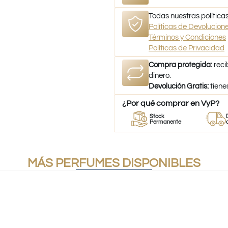
Todas nuestras políticas
Políticas de Devolucio
Términos y Condiciones
Políticas de Privacidad
Compra protegida:
reci
dinero.
Devolución Gratis:
tiene
¿Por qué comprar en VyP?
r
Perfumes
Stock
Despach
mes
100% Originales
Permanente
a todo Chi
MÁS PERFUMES DISPONIBLES