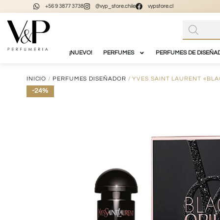
+56 9 3877 3738
@vyp_store.chile
vypstore.cl
¡NUEVO!
PERFUMES
PERFUMES DE DISEÑA
INICIO
/
PERFUMES DISEÑADOR
/ YVES SAINT LAURENT «BLA
-24%