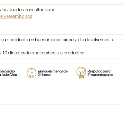
 las puedes consultar aquí:
nes y Reembolsos
be el producto en buenas condiciones o te devolvemos tu
s 10 días desde que recibes tus productos.
o
Envíos en menos de
Respaldo para
Proveedor
le
24 horas
Emprendedores
de perfum
-33%