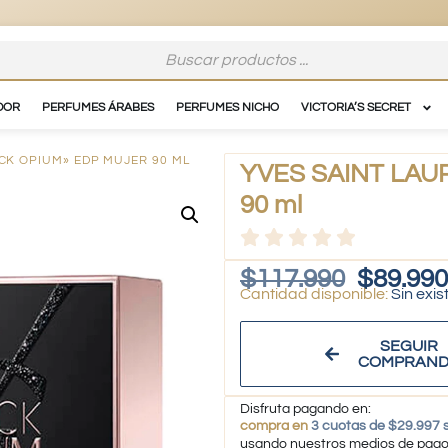
DOR
PERFUMES ÁRABES
PERFUMES NICHO
VICTORIA’S SECRET
CK OPIUM» EDP MUJER 90 ML
YVES SAINT LAUR
90 ml
$
117.990
$
89.990
Sin exis
SEGUIR
COMPRAN
Disfruta pagando en:
compra en
3 cuotas de $29.997 s
usando nuestros medios de pag