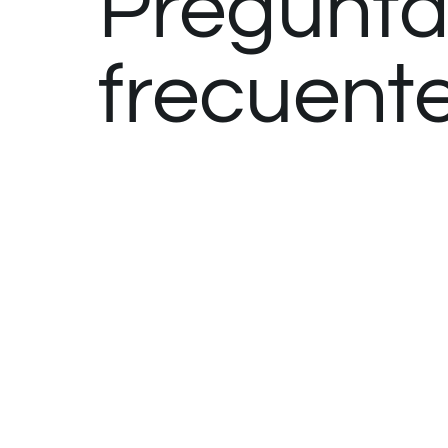
Pregunta
frecuent