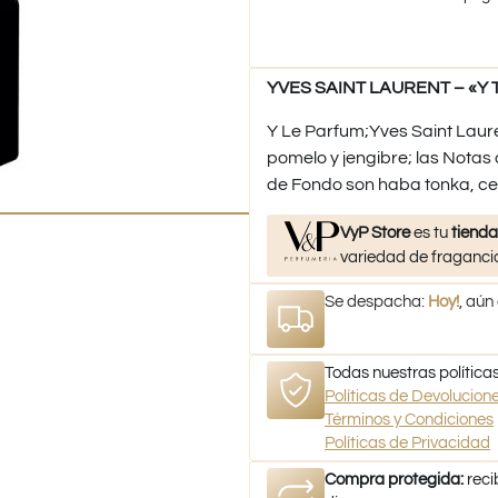
YVES SAINT LAURENT – «Y T
Y Le Parfum;Yves Saint Laur
pomelo y jengibre; las Notas
de Fondo son haba tonka, ced
VyP Store
es tu
tienda
variedad de fragancia
Se despacha:
Hoy!
, aún
Todas nuestras políticas
Políticas de Devolucio
Términos y Condiciones
Políticas de Privacidad
Compra protegida:
reci