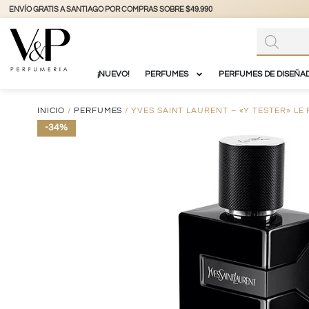
+56 9 3877 3738
@vyp_store.chile
vypstore.cl
¡NUEVO!
PERFUMES
PERFUMES DE DISEÑA
INICIO
/
PERFUMES
/ YVES SAINT LAURENT – «Y TESTER» L
-34%