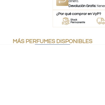
dinero.
Devolución Gratis:
tiene
¿Por qué comprar en VyP?
eedor
Perfumes
Stock
Desp
erfumes
100% Originales
Permanente
a tod
MÁS PERFUMES DISPONIBLES