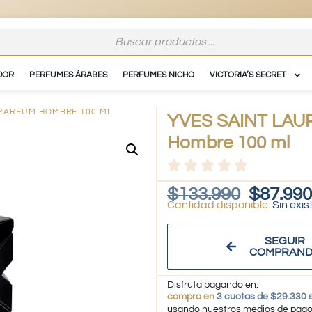
DOR
PERFUMES ÁRABES
PERFUMES NICHO
VICTORIA’S SECRET
E PARFUM HOMBRE 100 ML
YVES SAINT LAUR
Hombre 100 ml
$
133.990
$
87.990
Sin exis
SEGUIR
COMPRAN
Disfruta pagando en:
compra en
3 cuotas de $29.330 s
usando nuestros medios de pag