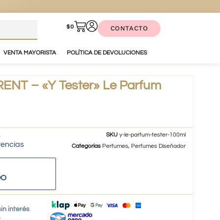
$
0
CONTACTO
VENTA MAYORISTA
POLÍTICA DE DEVOLUCIONES
ENT – «Y Tester» Le Parfum
SKU
y-le-parfum-tester-100ml
tencias
Categorías
Perfumes
,
Perfumes Diseñador
DO
in interés
o