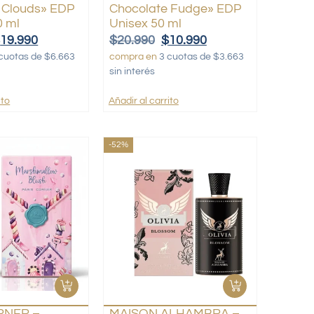
 Clouds» EDP
Chocolate Fudge» EDP
0 ml
Unisex 50 ml
$
19.990
$
20.990
$
10.990
cuotas de $6.663
compra en
3 cuotas de $3.663
sin interés
ito
Añadir al carrito
-52%
RNER –
MAISON ALHAMBRA –