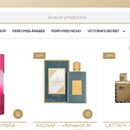
DOR
PERFUMES ÁRABES
PERFUMES NICHO
VICTORIA’S SECRET
-50%
-39%
AMBRA –
ASDAAF – «Ameerat Al
LATTAFA –