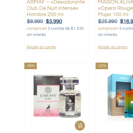
ARMAF – «Desodorante
MAISON ALH
Club De Nuit Intense»
«Opera Rouge
Hombre 200 ml
Mujer 100 ml
$
8.990
$
3.990
$
25.990
$
16.
compra en
3 cuotas de $1.330
compra en
3 cuot
sin interés
sin interés
Añadir al carrito
Añadir al carrito
-46%
-22%