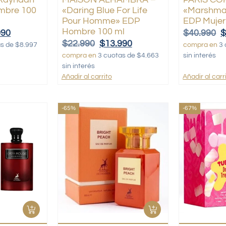
ombre 100
«Daring Blue For Life
«Marshmal
Pour Homme» EDP
EDP Mujer
Hombre 100 ml
990
$
40.990
$
22.990
$
13.990
as de $8.997
compra en
3 
compra en
3 cuotas de $4.663
sin interés
sin interés
Añadir al carrito
Añadir al carr
-65%
-67%