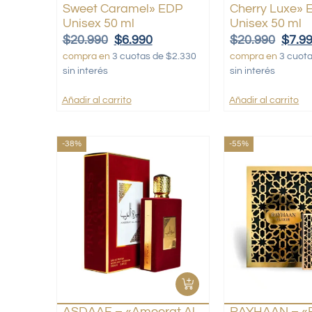
Sweet Caramel» EDP
Cherry Luxe» 
Unisex 50 ml
Unisex 50 ml
$
20.990
$
6.990
$
20.990
$
7.9
compra en
3 cuotas de $2.330
compra en
3 cuot
sin interés
sin interés
Añadir al carrito
Añadir al carrito
-38%
-55%
ASDAAF – «Ameerat Al
RAYHAAN – «