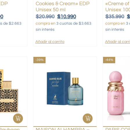
EDP
Cookies & Cream» EDP
«Creme of
Unisex 50 ml
Unisex 10
90
$
20.990
$
10.990
$
35.990
as de $2.663
compra en
3 cuotas de $3.663
compra en
3 
sin interés
sin interés
Añadir al carrito
Añadir al carr
-39%
-44%
Rayhaan
MAISON ALHAMBRA –
PARIS CO