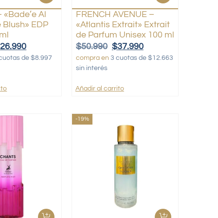
 «Bade’e Al
FRENCH AVENUE –
 Blush» EDP
«Atlantis Extrait» Extrait
 ml
de Parfum Unisex 100 ml
$
26.990
$
50.990
$
37.990
cuotas de $8.997
compra en
3 cuotas de $12.663
sin interés
ito
Añadir al carrito
-19%