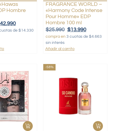
 «Hawas
FRAGRANCE WORLD –
EDP Hombre
«Harmony Code Intense
Pour Homme» EDP
Hombre 100 ml
$
42.990
$
25.990
$
13.990
cuotas de $14.330
compra en
3 cuotas de $4.663
sin interés
ito
Añadir al carrito
-58%