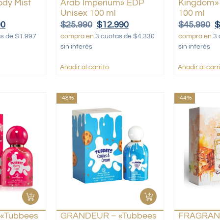
ody Mist
Arab Imperium» EDP
Kingdom»
Unisex 100 ml
100 ml
90
$
25.990
$
12.990
$
45.990
as de $1.997
compra en
3 cuotas de $4.330
compra en
3 
sin interés
sin interés
Añadir al carrito
Añadir al carr
-48%
-44%
«Tubbees
GRANDEUR – «Tubbees
FRAGRAN