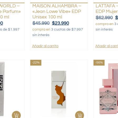
WORLD –
MAISON ALHAMBRA –
LATTAFA –
e Parfum»
«Jean Lowe Vibe» EDP
EDP Mujer
0 ml
Unisex 100 ml
$
62.990
90
$
45.990
$
23.990
compra en
3 
as de $1.997
compra en
3 cuotas de $7.997
sin interés
sin interés
Añadir al carrito
Añadir al carr
-22%
-56%