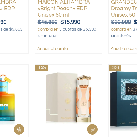
AMBRA –
MAISON ALHAMBRA –
GRANDEUR
» EDP
«Bright Peach» EDP
Dreamy Tr
Unisex 80 ml
Unisex 50
990
$
45.990
$
15.990
$
20.990
as de $5.663
compra en
3 cuotas de $5.330
compra en
3 
sin interés
sin interés
Añadir al carrito
Añadir al carr
-52%
-30%