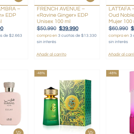
AMBRA –
FRENCH AVENUE –
LATTAFA –
n» EDP
«Ravine Ginger» EDP
Oud Noble
l
Unisex 100 ml
Mujer 100
90
$
50.990
$
39.990
$
60.990
as de $2.663
compra en
3 cuotas de $13.330
compra en
3 
sin interés
sin interés
Añadir al carrito
Añadir al carr
-48%
-48%