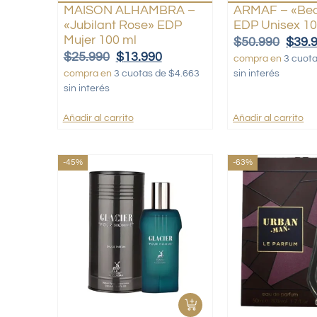
MAISON ALHAMBRA –
ARMAF – «Bea
«Jubilant Rose» EDP
EDP Unisex 10
Mujer 100 ml
$
50.990
$
39.
$
25.990
$
13.990
compra en
3 cuot
compra en
3 cuotas de $4.663
sin interés
sin interés
Añadir al carrito
Añadir al carrito
-45%
-63%