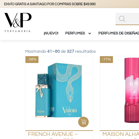
+56 9 3877 3738
@vyp_store.chile
vypstore.cl
¡NUEVO!
PERFUMES
PERFUMES DE DISEÑA
Mostrando
41–80
de
327
resultados
-38%
-77%
FRENCH AVENUE –
MAISON ALH