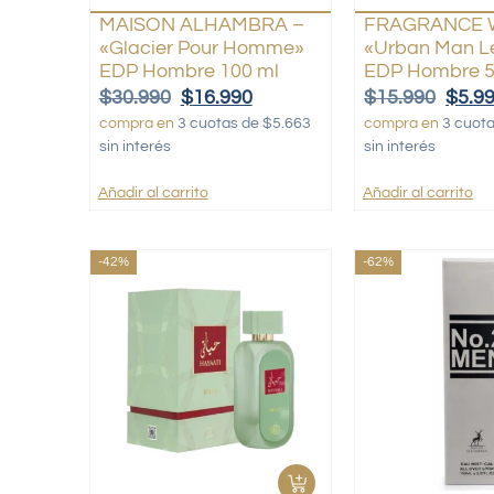
MAISON ALHAMBRA –
FRAGRANCE 
«Glacier Pour Homme»
«Urban Man L
EDP Hombre 100 ml
EDP Hombre 5
$
30.990
$
16.990
$
15.990
$
5.9
compra en
3 cuotas de $5.663
compra en
3 cuot
sin interés
sin interés
Añadir al carrito
Añadir al carrito
-42%
-62%