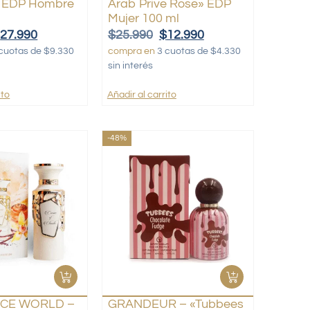
 EDP Hombre
Arab Prive Rose» EDP
Mujer 100 ml
$
27.990
$
25.990
$
12.990
cuotas de $9.330
compra en
3 cuotas de $4.330
sin interés
ito
Añadir al carrito
-48%
CE WORLD –
GRANDEUR – «Tubbees