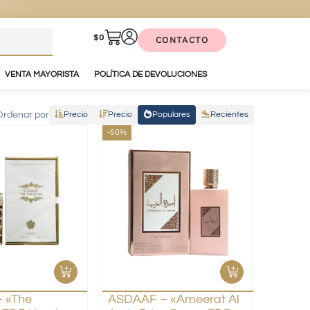
$
0
CONTACTO
VENTA MAYORISTA
POLÍTICA DE DEVOLUCIONES
Ordenar por
Precio
Precio
Populares
Recientes
-50%
 «The
ASDAAF – «Ameerat Al