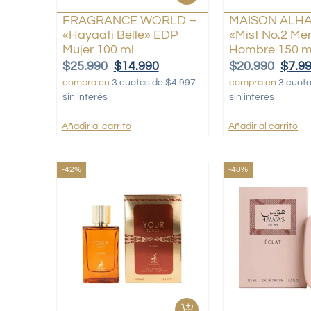
FRAGRANCE WORLD –
MAISON ALH
«Hayaati Belle» EDP
«Mist No.2 Me
Mujer 100 ml
Hombre 150 m
$
25.990
$
14.990
$
20.990
$
7.9
compra en
3 cuotas de $4.997
compra en
3 cuot
sin interés
sin interés
Añadir al carrito
Añadir al carrito
-42%
-48%