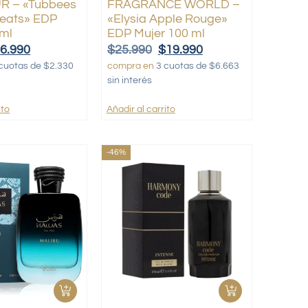
 – «Tubbees
FRAGRANCE WORLD –
eats» EDP
«Elysia Apple Rouge»
 ml
EDP Mujer 100 ml
$
6.990
$
25.990
$
19.990
cuotas de $2.330
compra en
3 cuotas de $6.663
sin interés
ito
Añadir al carrito
-46%