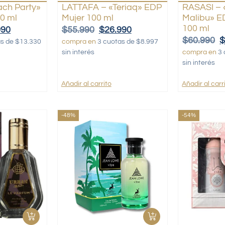
ch Party»
LATTAFA – «Teriaq» EDP
RASASI –
0 ml
Mujer 100 ml
Malibu» 
100 ml
990
$
55.990
$
26.990
$
60.990
as de $13.330
compra en
3 cuotas de $8.997
sin interés
compra en
3 
sin interés
Añadir al carrito
Añadir al carr
-48%
-54%