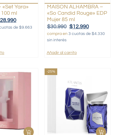
 «Set Yara»
MAISON ALHAMBRA –
 100 ml
«So Candid Rouge» EDP
Mujer 85 ml
$
28.990
$
30.990
$
12.990
cuotas de $9.663
compra en
3 cuotas de $4.330
sin interés
ito
Añadir al carrito
-25%