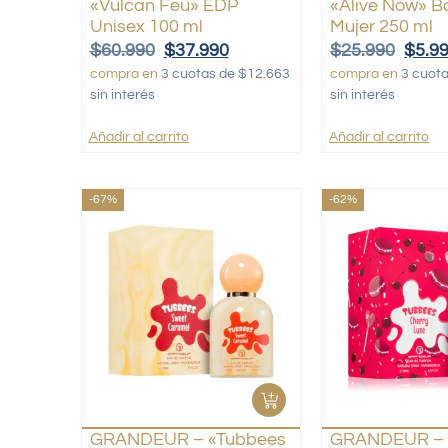
«Vulcan Feu» EDP
«Alive Now» B
Unisex 100 ml
Mujer 250 ml
$
60.990
$
37.990
$
25.990
$
5.9
compra en
3 cuotas de $12.663
compra en
3 cuot
sin interés
sin interés
Añadir al carrito
Añadir al carrito
-67%
-62%
GRANDEUR – «Tubbees
GRANDEUR – 