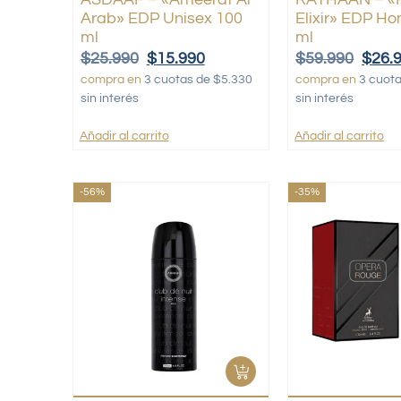
Arab» EDP Unisex 100
Elixir» EDP H
ml
ml
$
25.990
$
15.990
$
59.990
$
26.
compra en
3 cuotas de $5.330
compra en
3 cuot
sin interés
sin interés
Añadir al carrito
Añadir al carrito
-56%
-35%