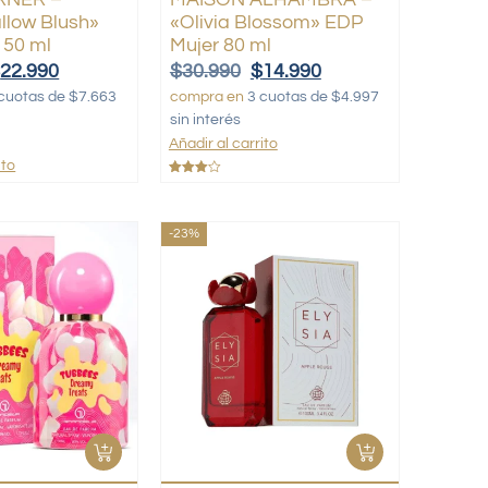
low Blush»
«Olivia Blossom» EDP
 50 ml
Mujer 80 ml
$
22.990
$
30.990
$
14.990
cuotas de $7.663
compra en
3 cuotas de $4.997
sin interés
Añadir al carrito
ito
Valorado
con
4.00
de 5
-23%