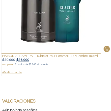
MAISON ALHAMBRA – «Glacier Pour Homme» EDP Hombre 100 ml
$
30.990
$
16.990
compra en
3 cuotas de $5.663 sin interés
Añadir al carrito
VALORACIONES
Aún no hay reseñas