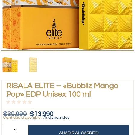
RISALA ELITE – «Bubbliz Mango
Pop» EDP Unisex 100 ml
$
30.990
$
13.990
75 disponibles
AÑADIR AL CARRITO