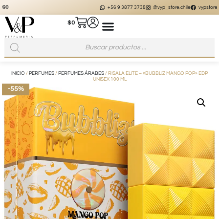
+56 9 3877 3738
@vyp_store.chile
vypstore.cl
$
0
INICIO
/
PERFUMES
/
PERFUMES ÁRABES
/ RISALA ELITE – «BUBBLIZ MANGO POP» EDP
UNISEX 100 ML
-55%