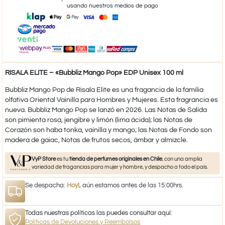
usando nuestros medios de pago
RISALA ELITE – «Bubbliz Mango Pop» EDP Unisex 100 ml
Bubbliz Mango Pop de Risala Elite es una fragancia de la familia
olfativa Oriental Vainilla para Hombres y Mujeres. Esta fragrancia es
nueva. Bubbliz Mango Pop se lanzó en 2026. Las Notas de Salida
son pimienta rosa, jengibre y limón (lima ácida); las Notas de
Corazón son haba tonka, vainilla y mango; las Notas de Fondo son
madera de gaiac, Notas de frutos secos, ámbar y almizcle.
VyP Store
es tu
tienda de perfumes originales en Chile
, con una amplia
variedad de fragancias para mujer y hombre, y despacho a todo el país.
Se despacha:
Hoy!
, aún estamos antes de las 15:00hrs.
Todas nuestras políticas las puedes consultar aquí:
Políticas de Devoluciones y Reembolsos