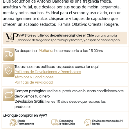
Blue Seduction de Antonio Banderas es una fragancia fresca,
acuática y frutal, que destaca por sus notas de melón, bergamota,
menta y notas marinas. Es ideal para el verano y uso diario, con un
aroma ligeramente dulce, chispeante y toques de capuchino que
ofrecen un acabado seductor. Familia Olfativa: Oriental Fougère.
VyP Store
es tu
tienda de perfumes originales en Chile
, con una amplia
variedad de fragancias para mujer y hombre, y despacho a todo el país.
Se despacha:
Mañana
, hacemos corte a las 15:00hrs.
Todas nuestras políticas las puedes consultar aquí:
Políticas de Devoluciones y Reembolsos
Términos y Condiciones
Políticas de Privacidad
Compra protegida:
recibe el producto en buenas condiciones o te
devolvemos tu dinero.
Devolución Gratis:
tienes 10 días desde que recibes tus
productos.
¿Por qué comprar en VyP?
Stock
Despacho
Envíos en menos de 24
Permanente
a todo Chile
horas