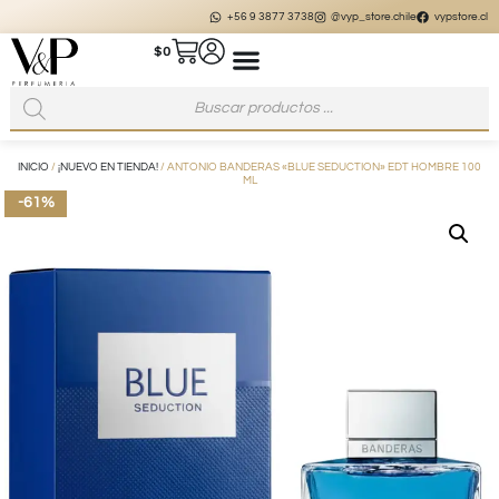
+56 9 3877 3738
@vyp_store.chile
vypstore.cl
$
0
INICIO
/
¡NUEVO EN TIENDA!
/ ANTONIO BANDERAS «BLUE SEDUCTION» EDT HOMBRE 100
ML
-61%