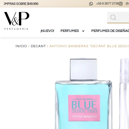
+56 9 3877 3738
@vyp_store.chile
vypstore.cl
¡NUEVO!
PERFUMES
PERFUMES DE DISEÑA
INICIO
/
DECANT
/ ANTONIO BANDERAS “DECANT BLUE SEDUC