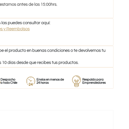
 estamos antes de las 15:00hrs.
 las puedes consultar aquí:
nes y Reembolsos
be el producto en buenas condiciones o te devolvemos tu
s 10 días desde que recibes tus productos.
ho
Envíos en menos de
Respaldo para
Proveedo
hile
24 horas
Emprendedores
de perfu