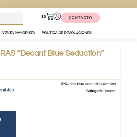
$
0
CONTACTO
VENTA MAYORISTA
POLÍTICA DE DEVOLUCIONES
S “Decant Blue Seduction”
SKU
dec-blue-seduction-edt-5ml
onibles
Categoría
Decant
O