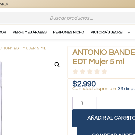
DOR
PERFUMES ÁRABES
PERFUMES NICHO
VICTORIA’S SECRET
TION” EDT MUJER 5 ML
ANTONIO BANDERA
EDT Mujer 5 ml
$
2.990
33 disp
AÑADIR AL CARRIT