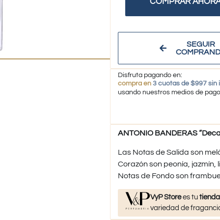
COMPRAR AHOR
SEGUIR
COMPRAN
Disfruta pagando en:
compra en
3 cuotas de $997 sin 
usando nuestros medios de pag
ANTONIO BANDERAS “Decant 
Las Notas de Salida son meló
Corazón son peonía, jazmín, li
Notas de Fondo son frambuesa
VyP Store
es tu
tienda
variedad de fragancia