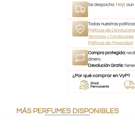
Se despacha:
Hoy!
, aún
Todas nuestras políticas
Políticas de Devolucio
Términos y Condiciones
Políticas de Privacidad
Compra protegida:
reci
dinero.
Devolución Gratis:
tiene
¿Por qué comprar en VyP?
dor
Perfumes
Stock
Despac
fumes
100% Originales
Permanente
a todo C
MÁS PERFUMES DISPONIBLES