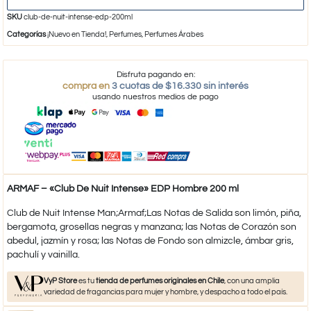
SKU
club-de-nuit-intense-edp-200ml
Categorías
¡Nuevo en Tienda!
,
Perfumes
,
Perfumes Árabes
Disfruta pagando en:
compra en
3 cuotas de $16.330 sin interés
usando nuestros medios de pago
ARMAF – «Club De Nuit Intense» EDP Hombre 200 ml
Club de Nuit Intense Man;Armaf;Las Notas de Salida son limón, piña,
bergamota, grosellas negras y manzana; las Notas de Corazón son
abedul, jazmín y rosa; las Notas de Fondo son almizcle, ámbar gris,
pachulí y vainilla.
VyP Store
es tu
tienda de perfumes originales en Chile
, con una amplia
variedad de fragancias para mujer y hombre, y despacho a todo el país.