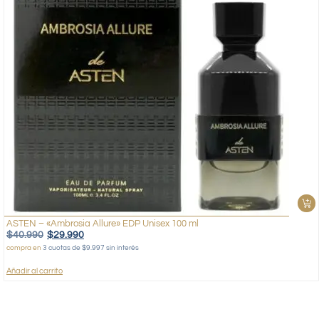
ASTEN – «Ambrosia Allure» EDP Unisex 100 ml
$
40.990
$
29.990
compra en
3 cuotas de $9.997 sin interés
Añadir al carrito