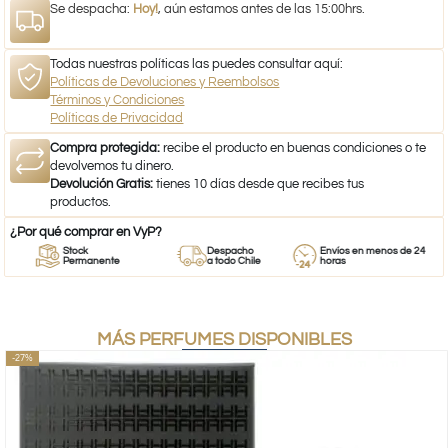
Se despacha:
Hoy!
, aún estamos antes de las 15:00hrs.
Todas nuestras políticas las puedes consultar aquí:
Políticas de Devoluciones y Reembolsos
Términos y Condiciones
Políticas de Privacidad
Compra protegida:
recibe el producto en buenas condiciones o te
devolvemos tu dinero.
Devolución Gratis:
tienes 10 días desde que recibes tus
productos.
¿Por qué comprar en VyP?
Stock
Despacho
Envíos en menos de 24
Permanente
a todo Chile
horas
MÁS PERFUMES DISPONIBLES
-27%