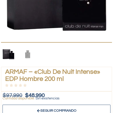
ARMAF – «Club De Nuit Intense»
EDP Hombre 200 ml
$
97.990
$
48.990
Sin existencias
SEGUIR COMPRANDO