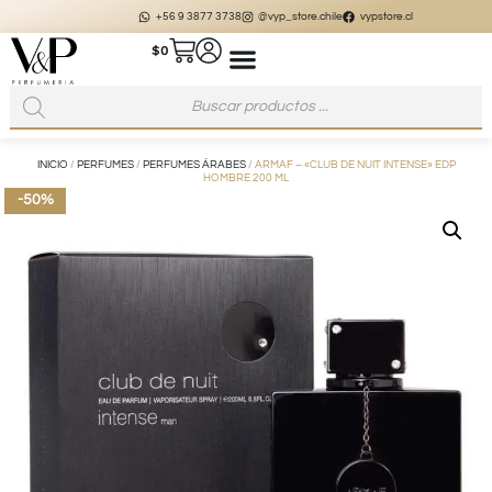
+56 9 3877 3738
@vyp_store.chile
vypstore.cl
$
0
INICIO
/
PERFUMES
/
PERFUMES ÁRABES
/ ARMAF – «CLUB DE NUIT INTENSE» EDP
HOMBRE 200 ML
-50%