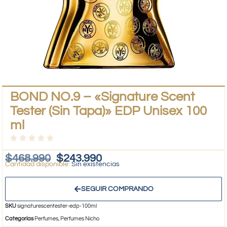
BOND NO.9 – «Signature Scent
Tester (Sin Tapa)» EDP Unisex 100
ml
$
468.990
$
243.990
Sin existencias
SEGUIR COMPRANDO
SKU
signaturescentester-edp-100ml
Categorías
Perfumes
,
Perfumes Nicho