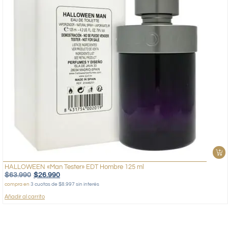
HALLOWEEN «Man Tester» EDT Hombre 125 ml
$
63.990
$
26.990
compra en
3 cuotas de $8.997 sin interés
Añadir al carrito