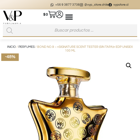
+56 9 3877 3738
@vyp_store.chile
vypstore.cl
$
0
INICIO
/
PERFUMES
/ BOND NO.9 – «SIGNATURE SCENT TESTER (SIN TAPA)» EDP UNISEX
100 ML
-48%